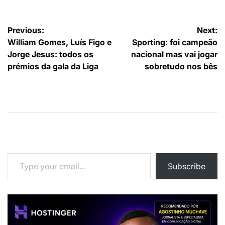
Navegação
Previous:
Next:
William Gomes, Luís Figo e
Sporting: foi campeão
de
Jorge Jesus: todos os
nacional mas vai jogar
artigos
prémios da gala da Liga
sobretudo nos bês
Type your email…
Subscribe