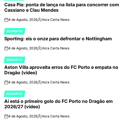
Casa Pia: ponta de lança na lista para concorrer com
IN
Cassiano e Clau Mendes
4 de Agosto, 2026
Hora Certa News
on
Publicado
por
DESPORTO
POSTED
Sporting: eis o onze para defrontar o Nottingham
IN
4 de Agosto, 2026
Hora Certa News
on
Publicado
por
DESPORTO
POSTED
Aston Villa aproveita erros do FC Porto e empata no
IN
Dragão (vídeo)
4 de Agosto, 2026
Hora Certa News
on
Publicado
por
DESPORTO
POSTED
Aí está o primeiro golo do FC Porto no Dragão em
IN
2026/27 (vídeo)
4 de Agosto, 2026
Hora Certa News
on
Publicado
por