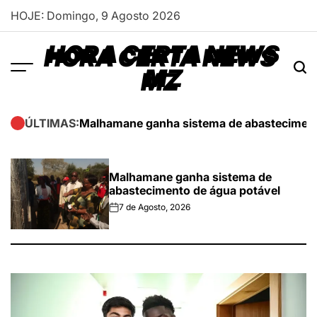
Skip
HOJE: Domingo, 9 Agosto 2026
to
content
HORA CERTA NEWS
MZ
Malhamane ganha sistema de abasteciment
ÚLTIMAS:
Malhamane ganha sistema de
abastecimento de água potável
7 de Agosto, 2026
on