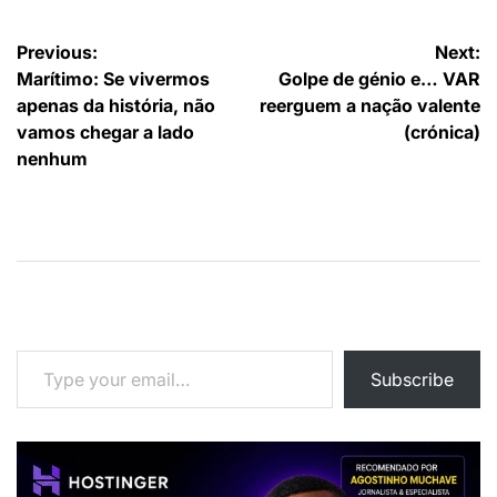
Navegação
Previous:
Next:
Marítimo: Se vivermos
Golpe de génio e… VAR
de
apenas da história, não
reerguem a nação valente
artigos
vamos chegar a lado
(crónica)
nenhum
Type your email…
Subscribe