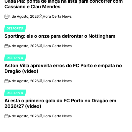
Casa Pia: ponta de lança na lista para concorrer com
IN
Cassiano e Clau Mendes
4 de Agosto, 2026
Hora Certa News
on
Publicado
por
DESPORTO
POSTED
Sporting: eis o onze para defrontar o Nottingham
IN
4 de Agosto, 2026
Hora Certa News
on
Publicado
por
DESPORTO
POSTED
Aston Villa aproveita erros do FC Porto e empata no
IN
Dragão (vídeo)
4 de Agosto, 2026
Hora Certa News
on
Publicado
por
DESPORTO
POSTED
Aí está o primeiro golo do FC Porto no Dragão em
IN
2026/27 (vídeo)
4 de Agosto, 2026
Hora Certa News
on
Publicado
por