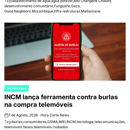
Tags
abastecimento de água
,
água potável
,
Alto Changane
,
Chibuto
,
desenvolvimento comunitário
,
Funguane
,
Gaza
,
Good Neighbors Mozambique
,
Infra-estruturas
,
Malhamane
TECNOLOGIA
POSTED
INCM lança ferramenta contra burlas
IN
na compra telemóveis
7 de Agosto, 2026
Hora Certa News
on
Tags
burlas
,
consumidores
,
GSMA
,
IMEI
,
INCM
,
tecnologia
,
telecomunicações
,
telemóveis falsos
,
telemóveis roubados