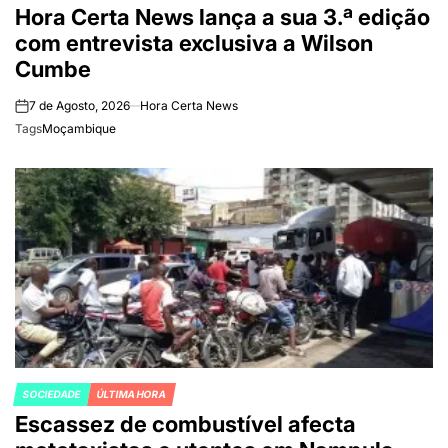
Hora Certa News lança a sua 3.ª edição
IN
com entrevista exclusiva a Wilson
Cumbe
7 de Agosto, 2026
Hora Certa News
on
Tags
Moçambique
SOCIEDADE
ÚLTIMA HORA
POSTED
Escassez de combustível afecta
IN