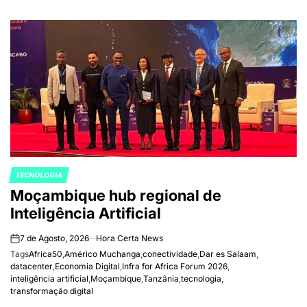
TECNOLOGIA
POSTED
Moçambique hub regional de
IN
Inteligência Artificial
7 de Agosto, 2026
Hora Certa News
on
Tags
Africa50
,
Américo Muchanga
,
conectividade
,
Dar es Salaam
,
datacenter
,
Economia Digital
,
Infra for Africa Forum 2026
,
inteligência artificial
,
Moçambique
,
Tanzânia
,
tecnologia
,
transformação digital