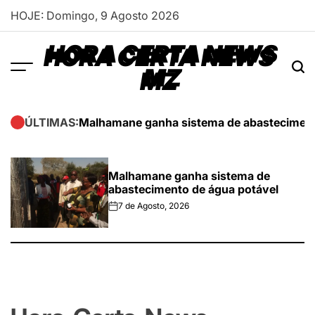
Skip
HOJE: Domingo, 9 Agosto 2026
to
content
HORA CERTA NEWS
MZ
Malhamane ganha sistema de abasteciment
ÚLTIMAS:
Malhamane ganha sistema de
abastecimento de água potável
7 de Agosto, 2026
on