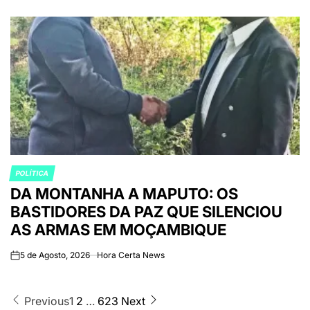
POLÍTICA
POSTED
DA MONTANHA A MAPUTO: OS
IN
BASTIDORES DA PAZ QUE SILENCIOU
AS ARMAS EM MOÇAMBIQUE
5 de Agosto, 2026
Hora Certa News
on
Paginação
Previous
1
2
…
623
Next