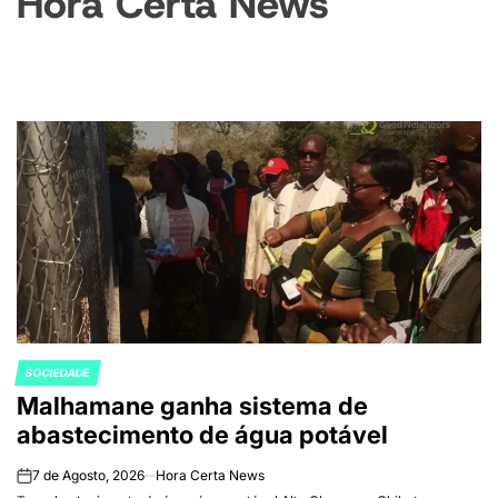
Hora Certa News
SOCIEDADE
POSTED
Malhamane ganha sistema de
IN
abastecimento de água potável
7 de Agosto, 2026
Hora Certa News
on