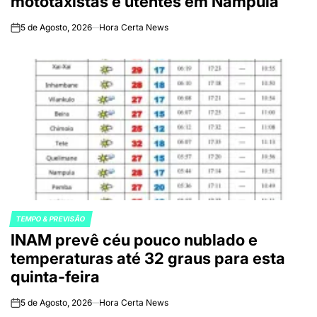
mototaxistas e utentes em Nampula
5 de Agosto, 2026
Hora Certa News
on
TEMPO & PREVISÃO
POSTED
INAM prevê céu pouco nublado e
IN
temperaturas até 32 graus para esta
quinta-feira
5 de Agosto, 2026
Hora Certa News
on