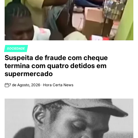
SOCIEDADE
POSTED
Suspeita de fraude com cheque
IN
termina com quatro detidos em
supermercado
7 de Agosto, 2026
Hora Certa News
on