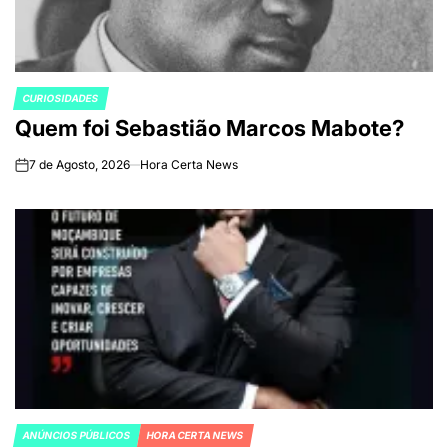
CURIOSIDADES
POSTED
Quem foi Sebastião Marcos Mabote?
IN
7 de Agosto, 2026
Hora Certa News
on
ANÚNCIOS PÚBLICOS
HORA CERTA NEWS
POSTED