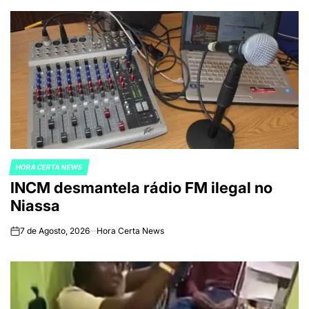
HORA CERTA NEWS
POSTED
INCM desmantela rádio FM ilegal no
IN
Niassa
7 de Agosto, 2026
Hora Certa News
on