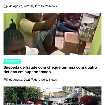
7 de Agosto, 2026
Hora Certa News
on
Publicado
por
SOCIEDADE
POSTED
Suspeita de fraude com cheque termina com quatro
IN
detidos em supermercado
7 de Agosto, 2026
Hora Certa News
on
Publicado
por