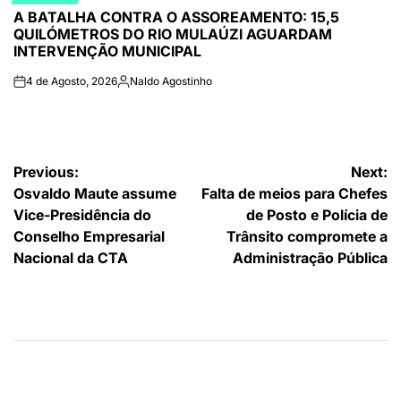
POSTED
A BATALHA CONTRA O ASSOREAMENTO: 15,5
IN
QUILÓMETROS DO RIO MULAÚZI AGUARDAM
INTERVENÇÃO MUNICIPAL
4 de Agosto, 2026
Naldo Agostinho
on
Publicado
por
Navegação
Previous:
Next:
Osvaldo Maute assume
Falta de meios para Chefes
de
Vice-Presidência do
de Posto e Polícia de
artigos
Conselho Empresarial
Trânsito compromete a
Nacional da CTA
Administração Pública