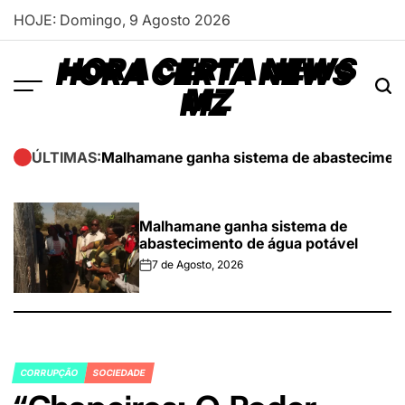
Skip
HOJE: Domingo, 9 Agosto 2026
to
content
HORA CERTA NEWS
MZ
Malhamane ganha sistema de abasteciment
ÚLTIMAS:
Malhamane ganha sistema de
abastecimento de água potável
7 de Agosto, 2026
on
CORRUPÇÃO
SOCIEDADE
POSTED
IN