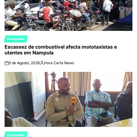
SOCIEDADE
POSTED
Escassez de combustível afecta mototaxistas e
IN
utentes em Nampula
5 de Agosto, 2026
Hora Certa News
on
Publicado
por
SOCIEDADE