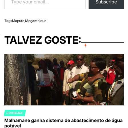
Subscribe
Tags
Maputo
,
Moçambique
TALVEZ GOSTE:
SOCIEDADE
POSTED
Malhamane ganha sistema de abastecimento de água
IN
potável