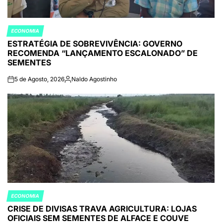
ECONOMIA
POSTED
ESTRATÉGIA DE SOBREVIVÊNCIA: GOVERNO
IN
RECOMENDA “LANÇAMENTO ESCALONADO” DE
SEMENTES
5 de Agosto, 2026
Naldo Agostinho
on
Publicado
por
ECONOMIA
POSTED
CRISE DE DIVISAS TRAVA AGRICULTURA: LOJAS
IN
OFICIAIS SEM SEMENTES DE ALFACE E COUVE