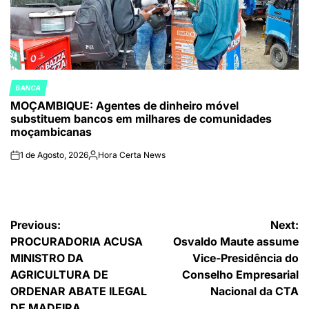
BANCA
POSTED
MOÇAMBIQUE: Agentes de dinheiro móvel
IN
substituem bancos em milhares de comunidades
moçambicanas
1 de Agosto, 2026
Hora Certa News
on
Publicado
por
Navegação
Previous:
Next:
PROCURADORIA ACUSA
Osvaldo Maute assume
de
MINISTRO DA
Vice-Presidência do
artigos
AGRICULTURA DE
Conselho Empresarial
ORDENAR ABATE ILEGAL
Nacional da CTA
DE MADEIRA