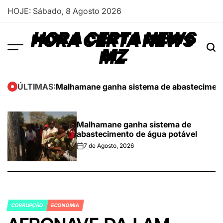
Skip
HOJE: Sábado, 8 Agosto 2026
to
content
HORA CERTA NEWS
MZ
Malhamane ganha sistema de abasteciment
ÚLTIMAS:
Malhamane ganha sistema de
abastecimento de água potável
7 de Agosto, 2026
on
CORRUPÇÃO
ECONOMIA
POSTED
IN