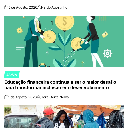
5 de Agosto, 2026
Naldo Agostinho
on
Publicado
por
BANCA
POSTED
Educação financeira continua a ser o maior desafio
IN
para transformar inclusão em desenvolvimento
1 de Agosto, 2026
Hora Certa News
on
Publicado
por