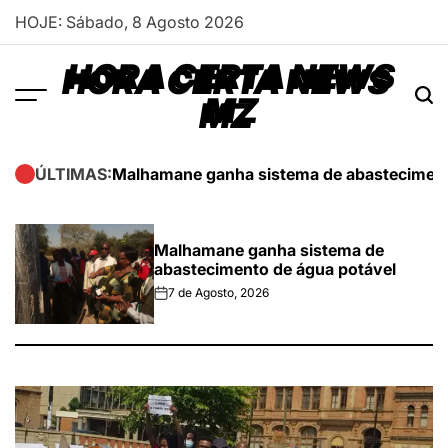
Skip
HOJE: Sábado, 8 Agosto 2026
to
content
HORA CERTA NEWS
MZ
Malhamane ganha sistema de abasteciment
ÚLTIMAS:
Malhamane ganha sistema de
abastecimento de água potável
7 de Agosto, 2026
on