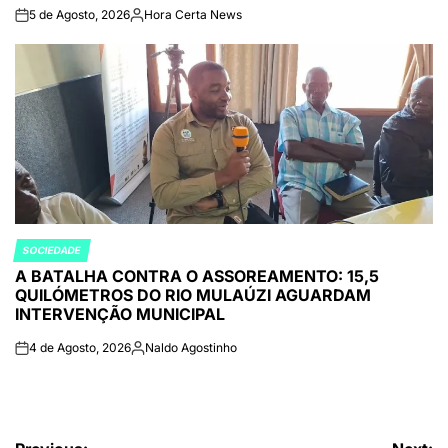
5 de Agosto, 2026
Hora Certa News
on
Publicado
por
SOCIEDADE
POSTED
A BATALHA CONTRA O ASSOREAMENTO: 15,5
IN
QUILÓMETROS DO RIO MULAÚZI AGUARDAM
INTERVENÇÃO MUNICIPAL
4 de Agosto, 2026
Naldo Agostinho
on
Publicado
por