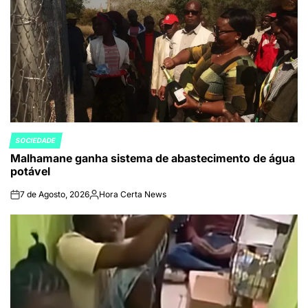
SOCIEDADE
POSTED
Malhamane ganha sistema de abastecimento de água
IN
potável
7 de Agosto, 2026
Hora Certa News
on
Publicado
por