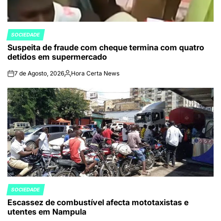
SOCIEDADE
POSTED
Suspeita de fraude com cheque termina com quatro
IN
detidos em supermercado
7 de Agosto, 2026
Hora Certa News
on
Publicado
por
SOCIEDADE
POSTED
Escassez de combustível afecta mototaxistas e
IN
utentes em Nampula