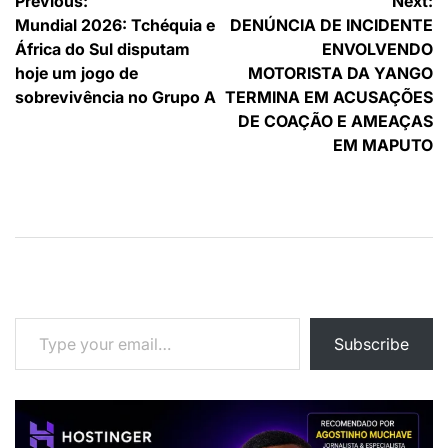
Navegação
Previous:
Next:
Mundial 2026: Tchéquia e
DENÚNCIA DE INCIDENTE
de
África do Sul disputam
ENVOLVENDO
artigos
hoje um jogo de
MOTORISTA DA YANGO
sobrevivência no Grupo A
TERMINA EM ACUSAÇÕES
DE COAÇÃO E AMEAÇAS
EM MAPUTO
Type your email…
Subscribe