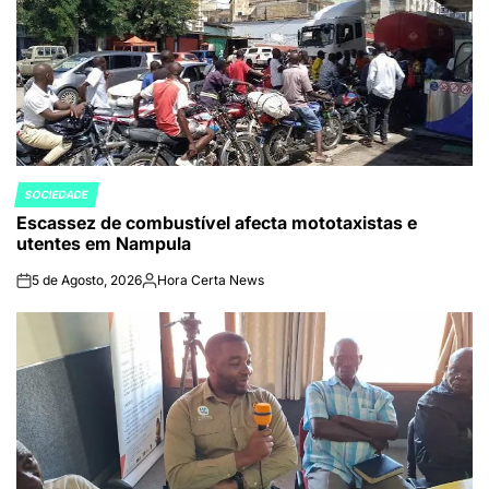
SOCIEDADE
POSTED
Escassez de combustível afecta mototaxistas e
IN
utentes em Nampula
5 de Agosto, 2026
Hora Certa News
on
Publicado
por