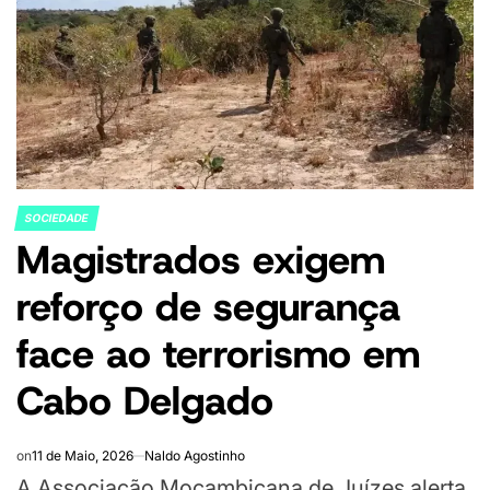
SOCIEDADE
POSTED
Magistrados exigem
IN
reforço de segurança
face ao terrorismo em
Cabo Delgado
on
11 de Maio, 2026
Naldo Agostinho
A Associação Moçambicana de Juízes alerta