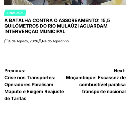
SOCIEDADE
POSTED
A BATALHA CONTRA O ASSOREAMENTO: 15,5
IN
QUILÓMETROS DO RIO MULAÚZI AGUARDAM
INTERVENÇÃO MUNICIPAL
4 de Agosto, 2026
Naldo Agostinho
on
Publicado
por
Navegação
Previous:
Next:
Crise nos Transportes:
Moçambique: Escassez de
de
Operadores Paralisam
combustível paralisa
artigos
Maputo e Exigem Reajuste
transporte nacional
de Tarifas