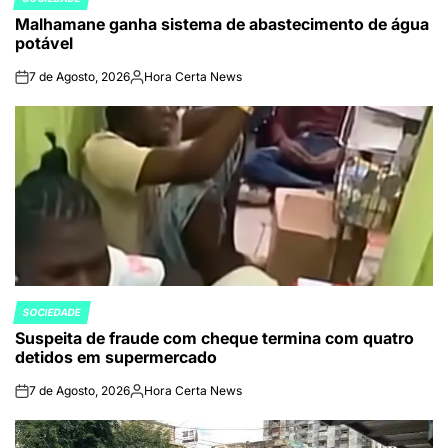
POSTED
Malhamane ganha sistema de abastecimento de água
IN
potável
7 de Agosto, 2026
Hora Certa News
on
Publicado
por
SOCIEDADE
POSTED
Suspeita de fraude com cheque termina com quatro
IN
detidos em supermercado
7 de Agosto, 2026
Hora Certa News
on
Publicado
por