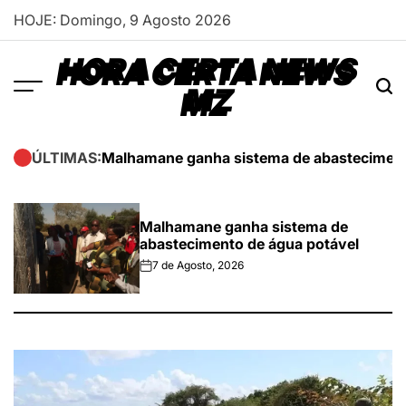
Skip
HOJE: Domingo, 9 Agosto 2026
to
content
HORA CERTA NEWS
MZ
Malhamane ganha sistema de abasteciment
ÚLTIMAS:
Malhamane ganha sistema de
abastecimento de água potável
7 de Agosto, 2026
on