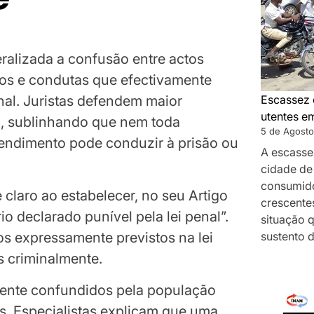
eralizada a confusão entre actos
os e condutas que efectivamente
enal. Juristas defendem maior
Escassez 
utentes e
o, sublinhando que nem toda
5 de Agosto
tendimento pode conduzir à prisão ou
A escasse
cidade de
consumido
laro ao estabelecer, no seu Artigo
crescentes
rio declarado punível pela lei penal”.
situação 
tos expressamente previstos na lei
sustento 
 criminalmente.
mente confundidos pela população
s. Especialistas explicam que uma