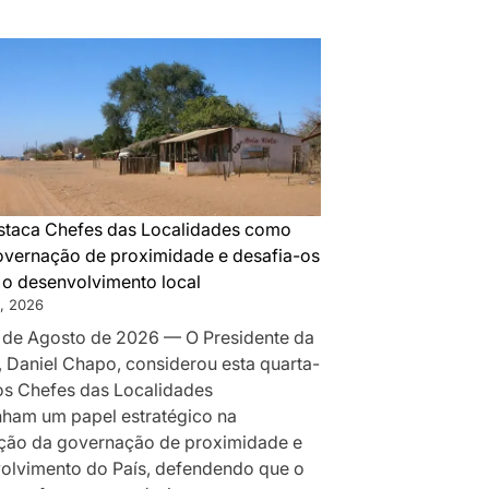
DA
MONTANHA
A
MAPUTO:
OS
BASTIDORES
DA
PAZ
QUE
taca Chefes das Localidades como
SILENCIOU
governação de proximidade e desafia-os
AS
r o desenvolvimento local
ARMAS
, 2026
EM
 de Agosto de 2026 — O Presidente da
MOÇAMBIQUE
, Daniel Chapo, considerou esta quarta-
 os Chefes das Localidades
am um papel estratégico na
ção da governação de proximidade e
olvimento do País, defendendo que o