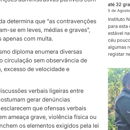
até 32 gra
5 de Agosto
Instituto
ada determina que “as contravenções
para esta 
cam-se em leves, médias e graves”,
estável na
s apenas com multa.
céu pouco
algumas r
esmo diploma enumera diversas
registar n
o circulação sem observância de
a, excesso de velocidade e
discussões verbais ligeiras entre
 costumam gerar denúncias
s esclarecem que ofensas verbais
m ameaça grave, violência física ou
nchem os elementos exigidos pela lei