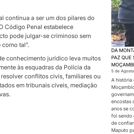
al continua a ser um dos pilares do
 O Código Penal estabelece
to pode julgar-se criminoso sem
 como tal”.
DA MONT
PAZ QUE 
de conhecimento jurídico leva muitos
MOÇAMB
mente às esquadras da Polícia da
5 de Agosto
solver conflitos civis, familiares ou
A históri
tados em tribunais cíveis, mediação
Moçambiq
vas.
govername
encostas 
anos se c
foi sendo
de confia
Maputo p