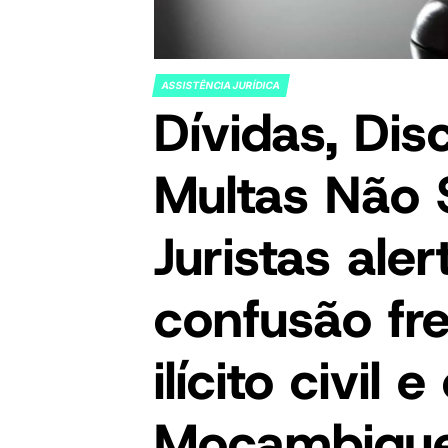
ASSISTÊNCIA JURÍDICA
POSTED
Dívidas, Dis
IN
Multas Não 
Juristas ale
confusão fr
ilícito civil
Moçambiqu