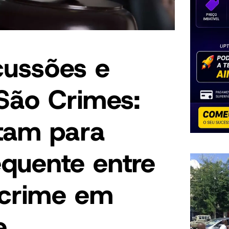
cussões e
São Crimes:
rtam para
equente entre
 e crime em
e