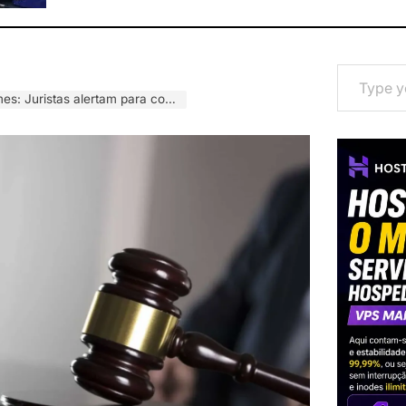
Type your email…
frequente entre ilícito civil e crime em Moçambique