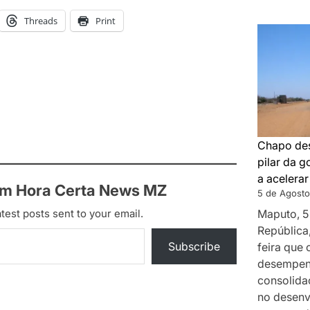
Threads
Print
Chapo des
pilar da 
a acelera
om Hora Certa News MZ
5 de Agosto
test posts sent to your email.
Maputo, 5
República
Subscribe
feira que
desempenh
consolida
no desenv