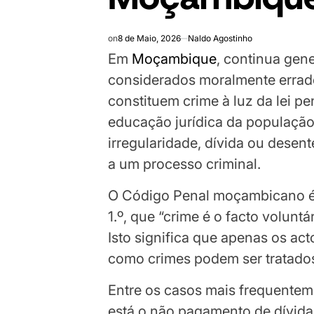
on
8 de Maio, 2026
Naldo Agostinho
Em
Moçambique
, continua gen
considerados moralmente errad
constituem crime à luz da lei p
educação jurídica da populaçã
irregularidade, dívida ou desen
a um processo criminal.
O Código Penal moçambicano é c
1.º, que “crime é o facto voluntá
Isto significa que apenas os ac
como crimes podem ser tratados
Entre os casos mais frequente
está o não pagamento de dívida