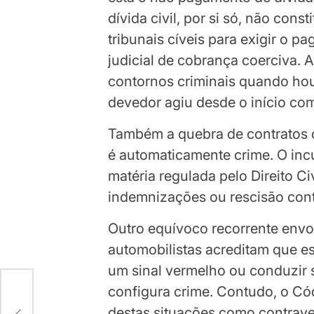
dívida civil, por si só, não cons
tribunais cíveis para exigir o 
judicial de cobrança coerciva.
contornos criminais quando ho
devedor agiu desde o início co
Também a quebra de contratos 
é automaticamente crime. O incu
matéria regulada pelo Direito C
indemnizações ou rescisão cont
Outro equívoco recorrente envol
automobilistas acreditam que e
um sinal vermelho ou conduzi
configura crime. Contudo, o Cód
como
destas situações como contrave