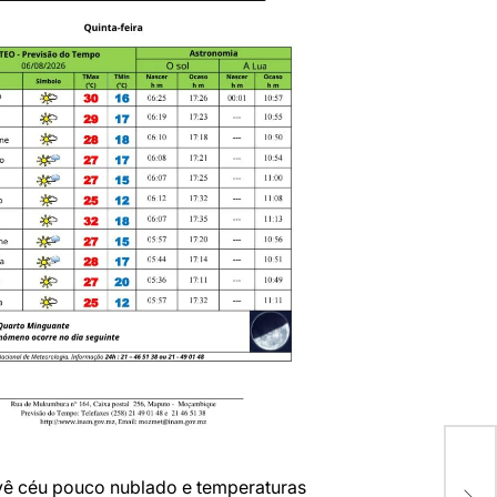
Con
Pen
ê céu pouco nublado e temperaturas