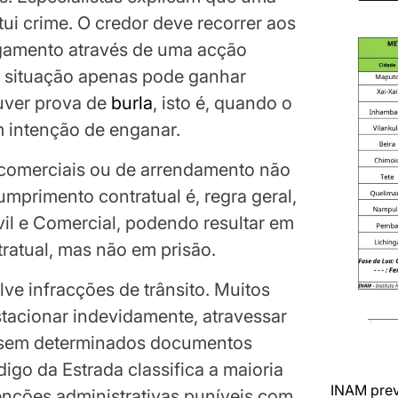
titui crime. O credor deve recorrer aos
pagamento através de uma acção
 A situação apenas pode ganhar
uver prova de
burla
, isto é, quando o
m intenção de enganar.
comerciais ou de arrendamento não
mprimento contratual é, regra geral,
ivil e Comercial, podendo resultar em
ratual, mas não em prisão.
ve infracções de trânsito. Muitos
stacionar indevidamente, atravessar
r sem determinados documentos
igo da Estrada classifica a maioria
INAM prev
nções administrativas puníveis com