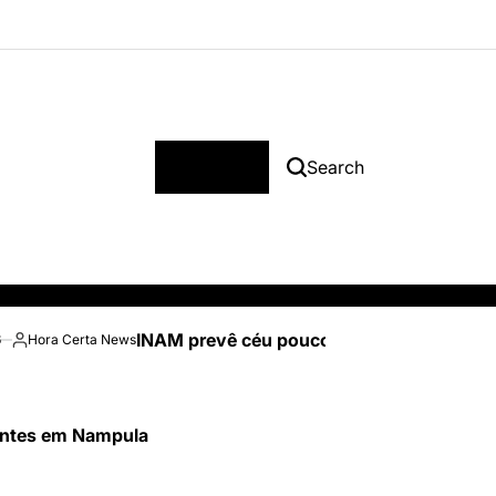
Menu
Search
INAM prevê céu pouco nublado e temperatu
6
Hora Certa News
Posted
by
tentes em Nampula