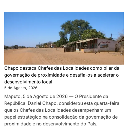
DA
MONTANHA
A
MAPUTO:
OS
BASTIDORES
DA
PAZ
QUE
SILENCIOU
Chapo destaca Chefes das Localidades como pilar da
AS
governação de proximidade e desafia-os a acelerar o
ARMAS
desenvolvimento local
EM
5 de Agosto, 2026
MOÇAMBIQUE
Maputo, 5 de Agosto de 2026 — O Presidente da
República, Daniel Chapo, considerou esta quarta-feira
que os Chefes das Localidades desempenham um
papel estratégico na consolidação da governação de
proximidade e no desenvolvimento do País,