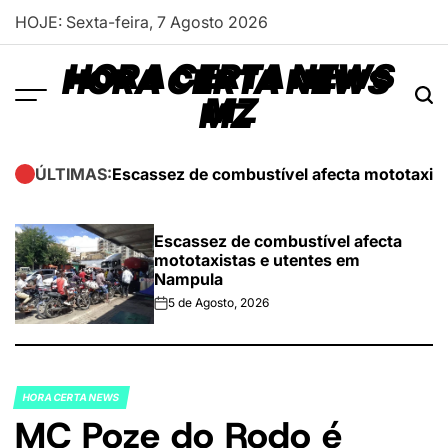
Skip
HOJE: Sexta-feira, 7 Agosto 2026
to
content
HORA CERTA NEWS
MZ
Escassez de combustível afecta mototaxis
ÚLTIMAS:
Escassez de combustível afecta
mototaxistas e utentes em
Nampula
5 de Agosto, 2026
on
HORA CERTA NEWS
POSTED
MC Poze do Rodo é
IN