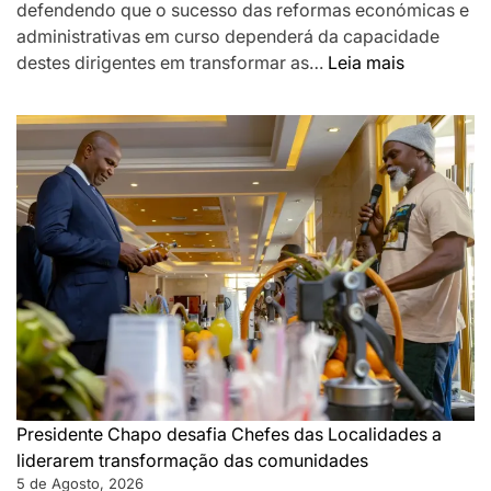
defendendo que o sucesso das reformas económicas e
administrativas em curso dependerá da capacidade
:
destes dirigentes em transformar as…
Leia mais
Chapo
destaca
Chefes
das
Localidad
como
pilar
da
governaç
de
proximida
e
desafia-
os
Presidente Chapo desafia Chefes das Localidades a
a
liderarem transformação das comunidades
acelerar
5 de Agosto, 2026