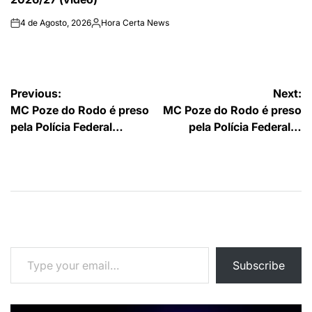
4 de Agosto, 2026
Hora Certa News
on
Publicado
por
Navegação
Previous:
Next:
MC Poze do Rodo é preso
MC Poze do Rodo é preso
de
pela Polícia Federal…
pela Polícia Federal…
artigos
Type your email…
Subscribe