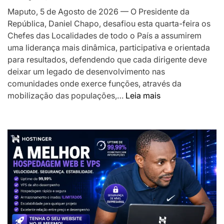
o
Maputo, 5 de Agosto de 2026 — O Presidente da
desenvolv
República, Daniel Chapo, desafiou esta quarta-feira os
local
Chefes das Localidades de todo o País a assumirem
uma liderança mais dinâmica, participativa e orientada
para resultados, defendendo que cada dirigente deve
deixar um legado de desenvolvimento nas
comunidades onde exerce funções, através da
:
mobilização das populações,…
Leia mais
Presidente
Chapo
desafia
Chefes
das
Localidades
a
liderarem
transformação
das