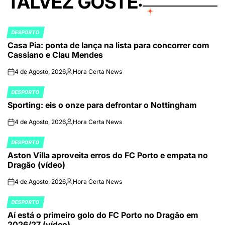
TALVEZ GOSTE:
DESPORTO
POSTED
Casa Pia: ponta de lança na lista para concorrer com
IN
Cassiano e Clau Mendes
4 de Agosto, 2026
Hora Certa News
on
Publicado
por
DESPORTO
POSTED
Sporting: eis o onze para defrontar o Nottingham
IN
4 de Agosto, 2026
Hora Certa News
on
Publicado
por
DESPORTO
POSTED
Aston Villa aproveita erros do FC Porto e empata no
IN
Dragão (vídeo)
4 de Agosto, 2026
Hora Certa News
on
Publicado
por
DESPORTO
POSTED
Aí está o primeiro golo do FC Porto no Dragão em
IN
2026/27 (vídeo)