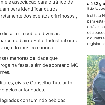
ime e associação para o tráfico de
até 32 gra
uam para identificar outros
5 de Agosto
Instituto
iretamente dos eventos criminosos”,
para esta 
estável na
céu pouco
 disse ter recebido diversas
algumas r
arco no bairro Setor Industrial onde
registar n
esença do músico carioca.
ersas menores de idade que
roga na festa, além de apontar o MC
imes.
itares, civis e Conselho Tutelar foi
do pelas autoridades.
flagrados consumindo bebidas