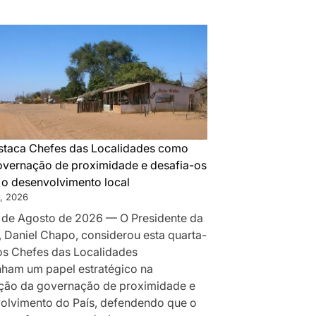
DA
MONTANHA
A
MAPUTO:
OS
BASTIDORES
DA
PAZ
QUE
taca Chefes das Localidades como
SILENCIOU
governação de proximidade e desafia-os
AS
r o desenvolvimento local
ARMAS
, 2026
EM
 de Agosto de 2026 — O Presidente da
MOÇAMBIQUE
, Daniel Chapo, considerou esta quarta-
 os Chefes das Localidades
am um papel estratégico na
ção da governação de proximidade e
olvimento do País, defendendo que o