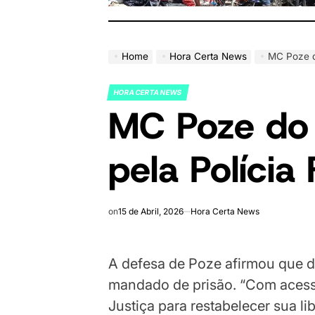
Home
Hora Certa News
MC Poze d
HORA CERTA NEWS
POSTED
MC Poze do
IN
pela Polícia
on
15 de Abril, 2026
Hora Certa News
A defesa de Poze afirmou que d
mandado de prisão. “Com acess
Justiça para restabelecer sua li