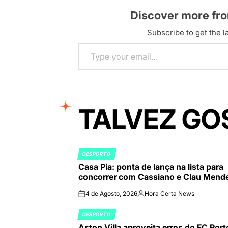
Discover more fr
Subscribe to get the la
Type your email…
TALVEZ GO
DESPORTO
POSTED
Casa Pia: ponta de lança na lista para
IN
concorrer com Cassiano e Clau Mend
4 de Agosto, 2026
Hora Certa News
on
Publicado
por
DESPORTO
POSTED
Aston Villa aproveita erros do FC Port
IN