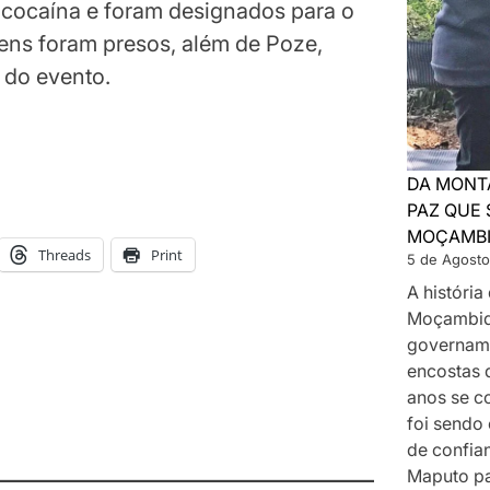
 cocaína e foram designados para o
ens foram presos, além de Poze,
do evento.
DA MONT
PAZ QUE 
MOÇAMB
Threads
Print
5 de Agosto
A históri
Moçambiq
govername
encostas 
anos se c
foi sendo
de confia
Maputo p