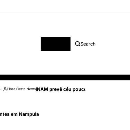
Menu
Search
INAM prevê céu pouco nublado e temperatu
6
Hora Certa News
Posted
by
tentes em Nampula