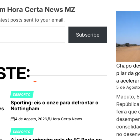
om Hora Certa News MZ
test posts sent to your email.
Subscribe
Chapo des
STE:
pilar da 
a acelera
5 de Agosto
DESPORTO
Maputo, 5
POSTED
Sporting: eis o onze para defrontar o
IN
República
es
Nottingham
feira que
desempenh
4 de Agosto, 2026
Hora Certa News
on
Publicado
consolida
por
DESPORTO
no desenv
POSTED
o
Aí está o primeiro golo do FC Porto no
IN