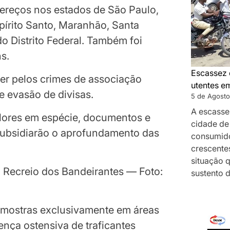
ereços nos estados de São Paulo,
pírito Santo, Maranhão, Santa
do Distrito Federal. Também foi
s.
Escassez 
er pelos crimes de associação
utentes e
e evasão de divisas.
5 de Agosto
A escasse
lores em espécie, documentos e
cidade de
subsidiarão o aprofundamento das
consumido
crescentes
situação 
 Recreio dos Bandeirantes — Foto:
sustento 
 mostras exclusivamente em áreas
nça ostensiva de traficantes