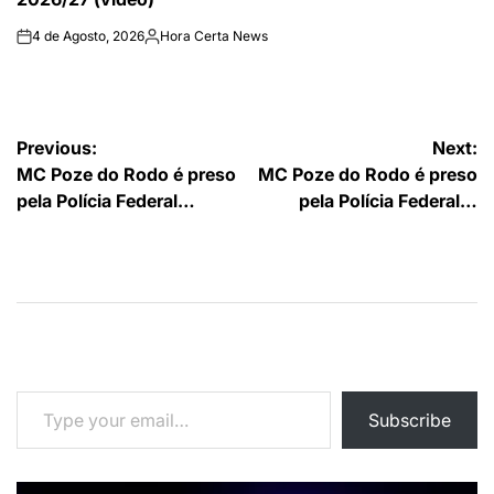
4 de Agosto, 2026
Hora Certa News
on
Publicado
por
Navegação
Previous:
Next:
MC Poze do Rodo é preso
MC Poze do Rodo é preso
de
pela Polícia Federal…
pela Polícia Federal…
artigos
Type your email…
Subscribe