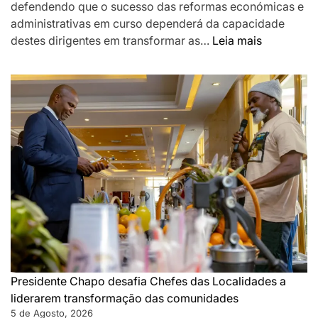
defendendo que o sucesso das reformas económicas e
administrativas em curso dependerá da capacidade
:
destes dirigentes em transformar as…
Leia mais
Chapo
destaca
Chefes
das
Localidad
como
pilar
da
governaç
de
proximida
e
desafia-
os
Presidente Chapo desafia Chefes das Localidades a
a
liderarem transformação das comunidades
acelerar
5 de Agosto, 2026