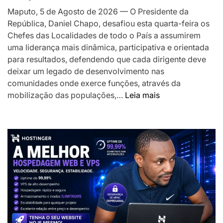
o
Maputo, 5 de Agosto de 2026 — O Presidente da
desenvolv
República, Daniel Chapo, desafiou esta quarta-feira os
local
Chefes das Localidades de todo o País a assumirem
uma liderança mais dinâmica, participativa e orientada
para resultados, defendendo que cada dirigente deve
deixar um legado de desenvolvimento nas
comunidades onde exerce funções, através da
:
mobilização das populações,…
Leia mais
Presidente
Chapo
desafia
Chefes
das
Localidades
a
liderarem
transformação
das