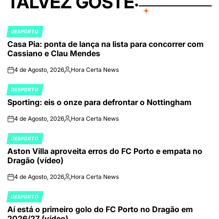
TALVEZ GOSTE:
DESPORTO
POSTED
Casa Pia: ponta de lança na lista para concorrer com
IN
Cassiano e Clau Mendes
4 de Agosto, 2026
Hora Certa News
on
Publicado
por
DESPORTO
POSTED
Sporting: eis o onze para defrontar o Nottingham
IN
4 de Agosto, 2026
Hora Certa News
on
Publicado
por
DESPORTO
POSTED
Aston Villa aproveita erros do FC Porto e empata no
IN
Dragão (vídeo)
4 de Agosto, 2026
Hora Certa News
on
Publicado
por
DESPORTO
POSTED
Aí está o primeiro golo do FC Porto no Dragão em
IN
2026/27 (vídeo)