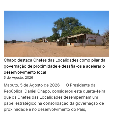
DA
MONTANHA
A
MAPUTO:
OS
BASTIDORES
DA
PAZ
QUE
SILENCIOU
Chapo destaca Chefes das Localidades como pilar da
AS
governação de proximidade e desafia-os a acelerar o
ARMAS
desenvolvimento local
EM
5 de Agosto, 2026
MOÇAMBIQUE
Maputo, 5 de Agosto de 2026 — O Presidente da
República, Daniel Chapo, considerou esta quarta-feira
que os Chefes das Localidades desempenham um
papel estratégico na consolidação da governação de
proximidade e no desenvolvimento do País,