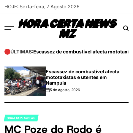
Skip
HOJE: Sexta-feira, 7 Agosto 2026
to
content
HORA CERTA NEWS
MZ
Escassez de combustível afecta mototaxis
ÚLTIMAS:
Escassez de combustível afecta
mototaxistas e utentes em
Nampula
5 de Agosto, 2026
on
HORA CERTA NEWS
POSTED
MC Poze do Rodo é
IN