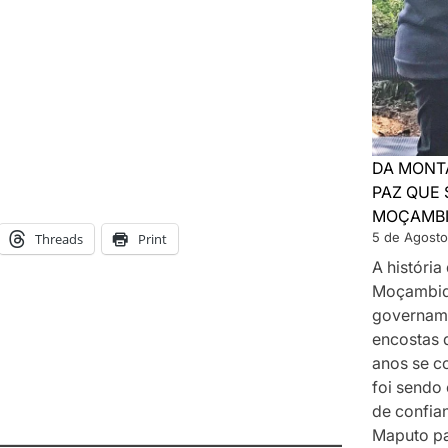
DA MONT
PAZ QUE 
MOÇAMB
5 de Agosto
Threads
Print
A históri
Moçambiq
govername
encostas 
anos se c
foi sendo
de confia
Maputo p