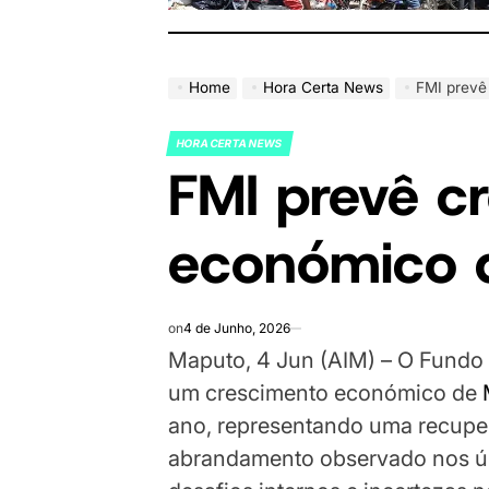
Home
Hora Certa News
FMI prevê
HORA CERTA NEWS
POSTED
FMI prevê c
IN
económico 
on
4 de Junho, 2026
Maputo, 4 Jun (AIM) – O Fundo 
um crescimento económico de
ano, representando uma recup
abrandamento observado nos úl