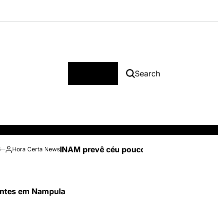
Menu
Search
INAM prevê céu pouco nublado e temperatu
6
Hora Certa News
Posted
by
tentes em Nampula