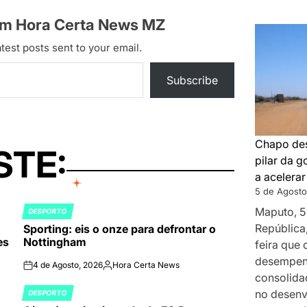
om Hora Certa News MZ
test posts sent to your email.
Subscribe
Chapo des
STE:
pilar da 
a acelera
5 de Agosto
Maputo, 5
DESPORTO
POSTED
República
Sporting: eis o onze para defrontar o
IN
es
Nottingham
feira que
desempenh
4 de Agosto, 2026
Hora Certa News
on
Publicado
consolida
por
no desenv
DESPORTO
POSTED