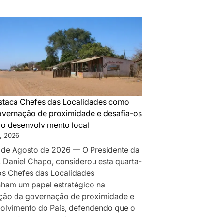
DA
MONTANHA
A
MAPUTO:
OS
BASTIDORES
DA
PAZ
QUE
taca Chefes das Localidades como
SILENCIOU
governação de proximidade e desafia-os
AS
r o desenvolvimento local
ARMAS
, 2026
EM
 de Agosto de 2026 — O Presidente da
MOÇAMBIQUE
, Daniel Chapo, considerou esta quarta-
 os Chefes das Localidades
am um papel estratégico na
ção da governação de proximidade e
olvimento do País, defendendo que o