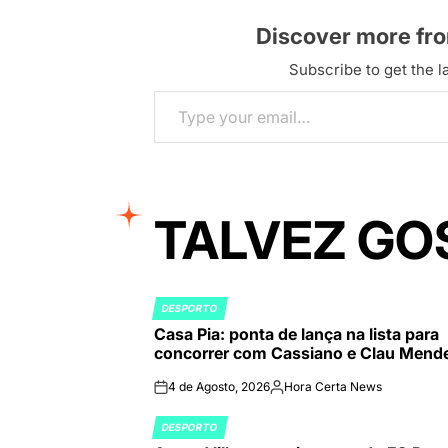
Discover more fr
Subscribe to get the la
Type your email…
TALVEZ GO
DESPORTO
POSTED
Casa Pia: ponta de lança na lista para
IN
concorrer com Cassiano e Clau Mend
4 de Agosto, 2026
Hora Certa News
on
Publicado
por
DESPORTO
POSTED