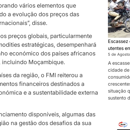
porando vários elementos que
ndo a evolução dos preços das
nacionais”, disse.
os preços globais, particularmente
Escassez 
odities estratégicas, desempenhará
utentes e
ho económico dos países africanos
5 de Agosto
, incluindo Moçambique.
A escasse
cidade de
ses da região, o FMI reiterou a
consumido
umentos financeiros destinados a
crescentes
situação 
onómica e a sustentabilidade externa
sustento 
anciamento disponíveis, algumas das
gião na gestão dos desafios da sua