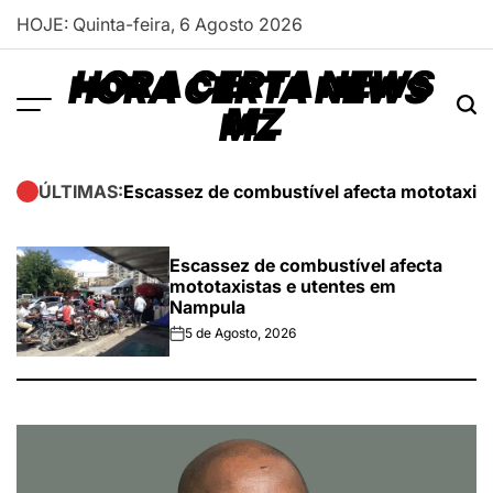
Skip
HOJE: Quinta-feira, 6 Agosto 2026
to
content
HORA CERTA NEWS
MZ
Escassez de combustível afecta mototaxis
ÚLTIMAS:
Escassez de combustível afecta
mototaxistas e utentes em
Nampula
5 de Agosto, 2026
on