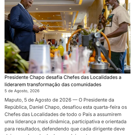
das
Localidad
como
pilar
da
governaç
de
proximida
e
desafia-
os
Presidente Chapo desafia Chefes das Localidades a
a
liderarem transformação das comunidades
acelerar
5 de Agosto, 2026
o
Maputo, 5 de Agosto de 2026 — O Presidente da
desenvolv
República, Daniel Chapo, desafiou esta quarta-feira os
local
Chefes das Localidades de todo o País a assumirem
uma liderança mais dinâmica, participativa e orientada
para resultados, defendendo que cada dirigente deve