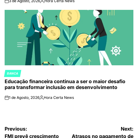
3 de Agosto, 2026
Hora Certa News
on
Publicado
por
BANCA
POSTED
Educação financeira continua a ser o maior desafio
IN
para transformar inclusão em desenvolvimento
1 de Agosto, 2026
Hora Certa News
on
Publicado
por
Navegação
Previous:
Next:
FMI prevê crescimento
Atrasos no pagamento de