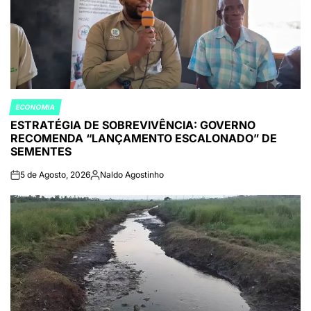
ECONOMIA
POSTED
ESTRATÉGIA DE SOBREVIVÊNCIA: GOVERNO
IN
RECOMENDA “LANÇAMENTO ESCALONADO” DE
SEMENTES
5 de Agosto, 2026
Naldo Agostinho
on
Publicado
por