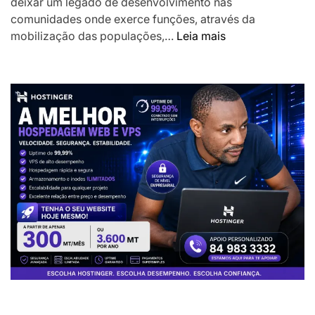
deixar um legado de desenvolvimento nas
comunidades onde exerce funções, através da
:
mobilização das populações,…
Leia mais
Presidente
Chapo
desafia
Chefes
das
Localidades
a
liderarem
transformação
das
comunidades