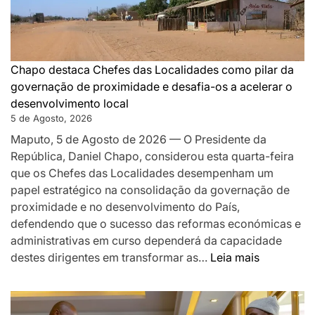
DA
PAZ
QUE
SILENCIOU
Chapo destaca Chefes das Localidades como pilar da
AS
governação de proximidade e desafia-os a acelerar o
ARMAS
desenvolvimento local
EM
5 de Agosto, 2026
MOÇAMBIQUE
Maputo, 5 de Agosto de 2026 — O Presidente da
República, Daniel Chapo, considerou esta quarta-feira
que os Chefes das Localidades desempenham um
papel estratégico na consolidação da governação de
proximidade e no desenvolvimento do País,
defendendo que o sucesso das reformas económicas e
administrativas em curso dependerá da capacidade
:
destes dirigentes em transformar as…
Leia mais
Chapo
destaca
Chefes