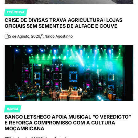
ECONOMIA
POSTED
CRISE DE DIVISAS TRAVA AGRICULTURA: LOJAS
IN
OFICIAIS SEM SEMENTES DE ALFACE E COUVE
5 de Agosto, 2026
Naldo Agostinho
on
Publicado
por
BANCA
POSTED
BANCO LETSHEGO APOIA MUSICAL “O VEREDICTO”
IN
E REFORÇA COMPROMISSO COM A CULTURA
MOÇAMBICANA