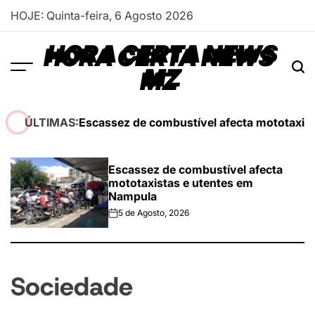
Skip
HOJE: Quinta-feira, 6 Agosto 2026
to
content
HORA CERTA NEWS
MZ
Escassez de combustível afecta mototaxis
ÚLTIMAS:
Escassez de combustível afecta
mototaxistas e utentes em
Nampula
5 de Agosto, 2026
on
Sociedade