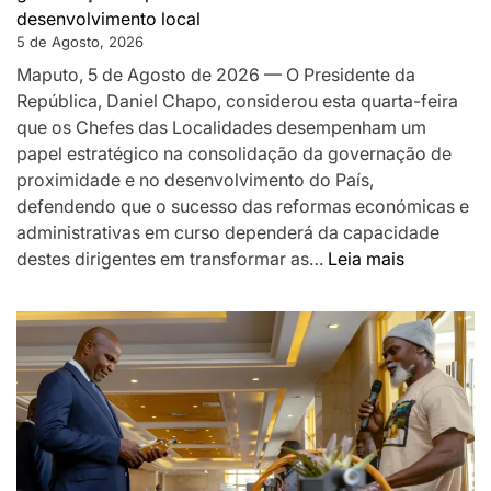
ARMAS
desenvolvimento local
EM
5 de Agosto, 2026
MOÇAMBIQUE
Maputo, 5 de Agosto de 2026 — O Presidente da
República, Daniel Chapo, considerou esta quarta-feira
que os Chefes das Localidades desempenham um
papel estratégico na consolidação da governação de
proximidade e no desenvolvimento do País,
defendendo que o sucesso das reformas económicas e
administrativas em curso dependerá da capacidade
:
destes dirigentes em transformar as…
Leia mais
Chapo
destaca
Chefes
das
Localidad
como
pilar
da