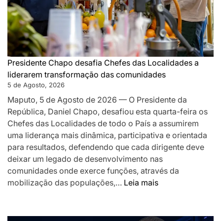
governaç
de
proximida
e
desafia-
os
Presidente Chapo desafia Chefes das Localidades a
a
liderarem transformação das comunidades
acelerar
5 de Agosto, 2026
o
Maputo, 5 de Agosto de 2026 — O Presidente da
desenvolv
República, Daniel Chapo, desafiou esta quarta-feira os
local
Chefes das Localidades de todo o País a assumirem
uma liderança mais dinâmica, participativa e orientada
para resultados, defendendo que cada dirigente deve
deixar um legado de desenvolvimento nas
comunidades onde exerce funções, através da
:
mobilização das populações,…
Leia mais
Presidente
Chapo
desafia