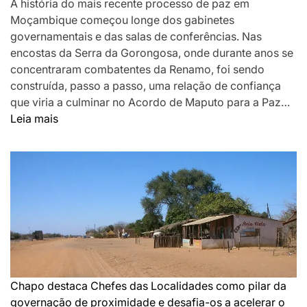
A história do mais recente processo de paz em
Moçambique começou longe dos gabinetes
governamentais e das salas de conferências. Nas
encostas da Serra da Gorongosa, onde durante anos se
concentraram combatentes da Renamo, foi sendo
construída, passo a passo, uma relação de confiança
que viria a culminar no Acordo de Maputo para a Paz…
:
Leia mais
DA
MONTANHA
A
MAPUTO:
OS
BASTIDORES
DA
PAZ
QUE
SILENCIOU
Chapo destaca Chefes das Localidades como pilar da
AS
governação de proximidade e desafia-os a acelerar o