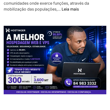
comunidades onde exerce funções, através da
:
mobilização das populações,…
Leia mais
Presidente
Chapo
desafia
Chefes
das
Localidades
a
liderarem
transformação
das
comunidades