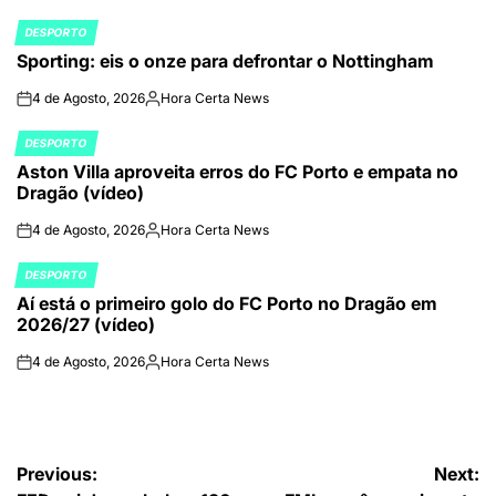
por
DESPORTO
POSTED
Sporting: eis o onze para defrontar o Nottingham
IN
4 de Agosto, 2026
Hora Certa News
on
Publicado
por
DESPORTO
POSTED
Aston Villa aproveita erros do FC Porto e empata no
IN
Dragão (vídeo)
4 de Agosto, 2026
Hora Certa News
on
Publicado
por
DESPORTO
POSTED
Aí está o primeiro golo do FC Porto no Dragão em
IN
2026/27 (vídeo)
4 de Agosto, 2026
Hora Certa News
on
Publicado
por
Navegação
Previous:
Next: