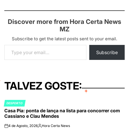
Discover more from Hora Certa News
MZ
Subscribe to get the latest posts sent to your email.
Type your email…
Subscribe
TALVEZ GOSTE:
DESPORTO
POSTED
Casa Pia: ponta de lança na lista para concorrer com
IN
Cassiano e Clau Mendes
4 de Agosto, 2026
Hora Certa News
on
Publicado