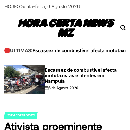
Skip
HOJE: Quinta-feira, 6 Agosto 2026
to
content
HORA CERTA NEWS
MZ
Escassez de combustível afecta mototaxis
ÚLTIMAS:
Escassez de combustível afecta
mototaxistas e utentes em
Nampula
5 de Agosto, 2026
on
HORA CERTA NEWS
POSTED
Ativista proeminente
IN