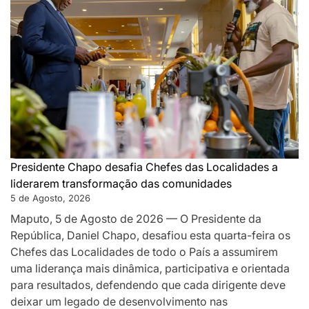
Localidad
como
pilar
da
governaç
de
proximida
e
desafia-
os
Presidente Chapo desafia Chefes das Localidades a
a
liderarem transformação das comunidades
acelerar
5 de Agosto, 2026
o
Maputo, 5 de Agosto de 2026 — O Presidente da
desenvolv
República, Daniel Chapo, desafiou esta quarta-feira os
local
Chefes das Localidades de todo o País a assumirem
uma liderança mais dinâmica, participativa e orientada
para resultados, defendendo que cada dirigente deve
deixar um legado de desenvolvimento nas