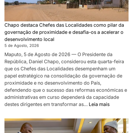
DA
PAZ
QUE
SILENCIOU
Chapo destaca Chefes das Localidades como pilar da
AS
governação de proximidade e desafia-os a acelerar o
ARMAS
desenvolvimento local
EM
5 de Agosto, 2026
MOÇAMBIQUE
Maputo, 5 de Agosto de 2026 — O Presidente da
República, Daniel Chapo, considerou esta quarta-feira
que os Chefes das Localidades desempenham um
papel estratégico na consolidação da governação de
proximidade e no desenvolvimento do País,
defendendo que o sucesso das reformas económicas e
administrativas em curso dependerá da capacidade
:
destes dirigentes em transformar as…
Leia mais
Chapo
destaca
Chefes
das