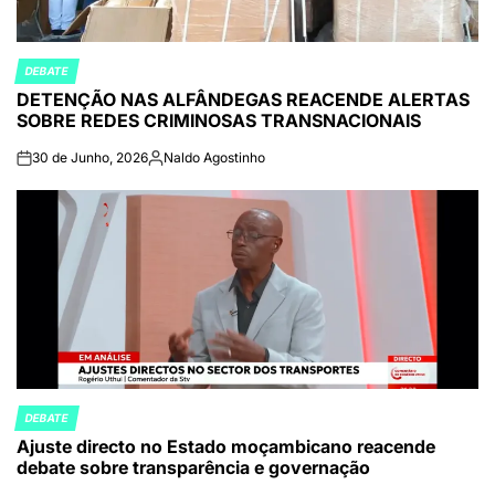
DEBATE
POSTED
DETENÇÃO NAS ALFÂNDEGAS REACENDE ALERTAS
IN
SOBRE REDES CRIMINOSAS TRANSNACIONAIS
30 de Junho, 2026
Naldo Agostinho
on
Publicado
por
DEBATE
POSTED
Ajuste directo no Estado moçambicano reacende
IN
debate sobre transparência e governação