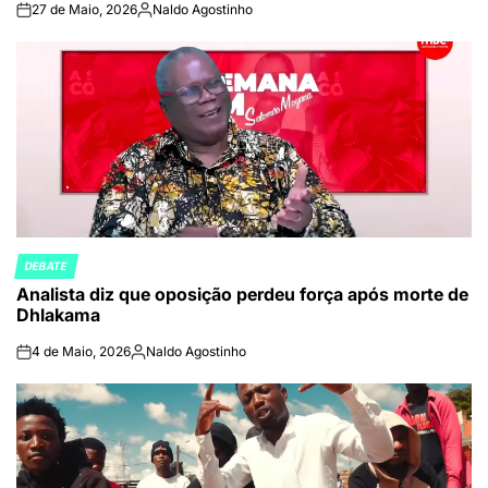
27 de Maio, 2026
Naldo Agostinho
on
Publicado
por
DEBATE
POSTED
Analista diz que oposição perdeu força após morte de
IN
Dhlakama
4 de Maio, 2026
Naldo Agostinho
on
Publicado
por