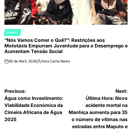
DEBATE
POSTED
“Nós Vamos Comer o Quê?”: Restrições aos
IN
Mototáxis Empurram Juventude para o Desemprego e
Aumentam Tensão Social
30 de Abril, 2026
Hora Certa News
on
Publicado
por
Navegação
Previous:
Next:
Água como Investimento:
Última Hora: Novo
de
Viabilidade Económica da
acidente mortal na
artigos
Cimeira Africana de Água
Manhiça aumenta para 35
2025
o número de vítimas nas
estradas entre Maputo e