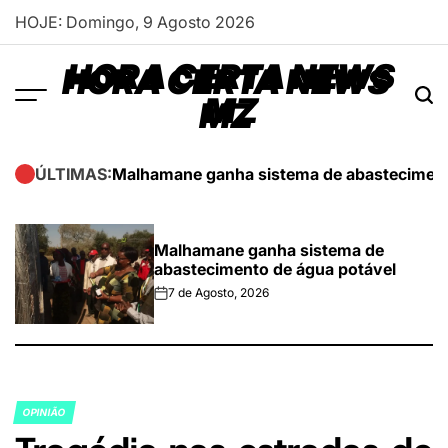
Skip
HOJE: Domingo, 9 Agosto 2026
to
content
HORA CERTA NEWS
MZ
Malhamane ganha sistema de abasteciment
ÚLTIMAS:
Malhamane ganha sistema de
abastecimento de água potável
7 de Agosto, 2026
on
OPINIÃO
POSTED
IN