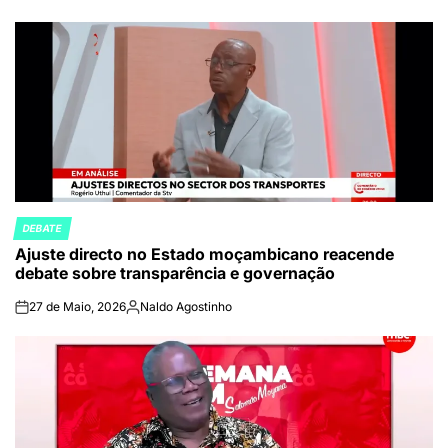
on
Publicado
por
DEBATE
POSTED
Ajuste directo no Estado moçambicano reacende
IN
debate sobre transparência e governação
27 de Maio, 2026
Naldo Agostinho
on
Publicado
por