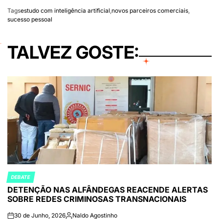
Tags
estudo com inteligência artificial
,
novos parceiros comerciais
,
sucesso pessoal
TALVEZ GOSTE:
DEBATE
POSTED
DETENÇÃO NAS ALFÂNDEGAS REACENDE ALERTAS
IN
SOBRE REDES CRIMINOSAS TRANSNACIONAIS
30 de Junho, 2026
Naldo Agostinho