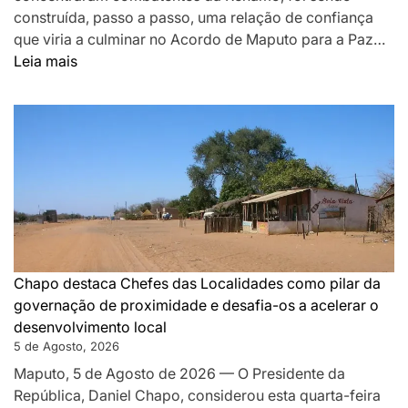
construída, passo a passo, uma relação de confiança
que viria a culminar no Acordo de Maputo para a Paz…
:
Leia mais
DA
MONTANHA
A
MAPUTO:
OS
BASTIDORES
DA
PAZ
QUE
SILENCIOU
Chapo destaca Chefes das Localidades como pilar da
AS
governação de proximidade e desafia-os a acelerar o
ARMAS
desenvolvimento local
EM
5 de Agosto, 2026
MOÇAMBIQUE
Maputo, 5 de Agosto de 2026 — O Presidente da
República, Daniel Chapo, considerou esta quarta-feira