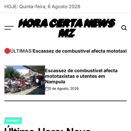
Skip
HOJE: Quinta-feira, 6 Agosto 2026
to
content
HORA CERTA NEWS
MZ
Escassez de combustível afecta mototaxis
ÚLTIMAS:
Escassez de combustível afecta
mototaxistas e utentes em
Nampula
5 de Agosto, 2026
on
OPINIÃO
POSTED
IN