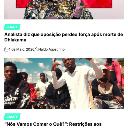
DEBATE
POSTED
Analista diz que oposição perdeu força após morte de
IN
Dhlakama
4 de Maio, 2026
Naldo Agostinho
on
Publicado
por
DEBATE
POSTED
“Nós Vamos Comer o Quê?”: Restrições aos
IN