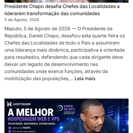
os
Presidente Chapo desafia Chefes das Localidades a
a
liderarem transformação das comunidades
acelerar
5 de Agosto, 2026
o
Maputo, 5 de Agosto de 2026 — O Presidente da
desenvolv
República, Daniel Chapo, desafiou esta quarta-feira os
local
Chefes das Localidades de todo o País a assumirem
uma liderança mais dinâmica, participativa e orientada
para resultados, defendendo que cada dirigente deve
deixar um legado de desenvolvimento nas
comunidades onde exerce funções, através da
:
mobilização das populações,…
Leia mais
Presidente
Chapo
desafia
Chefes
das
Localidades
a