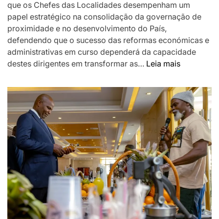
que os Chefes das Localidades desempenham um
papel estratégico na consolidação da governação de
proximidade e no desenvolvimento do País,
defendendo que o sucesso das reformas económicas e
administrativas em curso dependerá da capacidade
:
destes dirigentes em transformar as…
Leia mais
Chapo
destaca
Chefes
das
Localidad
como
pilar
da
governaç
de
proximida
e
desafia-