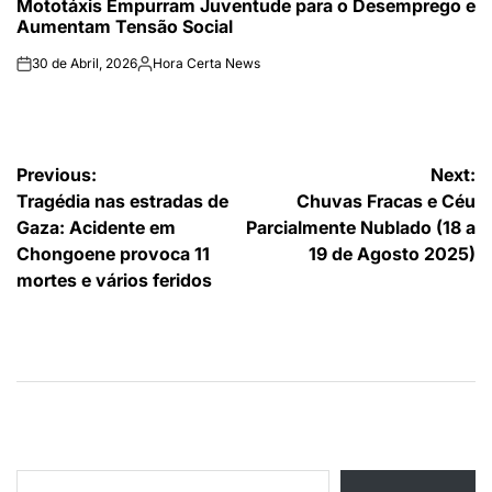
Mototáxis Empurram Juventude para o Desemprego e
Aumentam Tensão Social
30 de Abril, 2026
Hora Certa News
on
Publicado
por
Navegação
Previous:
Next:
Tragédia nas estradas de
Chuvas Fracas e Céu
de
Gaza: Acidente em
Parcialmente Nublado (18 a
artigos
Chongoene provoca 11
19 de Agosto 2025)
mortes e vários feridos
Type your email…