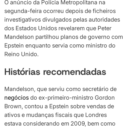
O anúncio da Polícia Metropolitana na
segunda-feira ocorreu depois de ficheiros
investigativos divulgados pelas autoridades
dos Estados Unidos revelarem que Peter
Mandelson partilhou planos de governo com
Epstein enquanto servia como ministro do
Reino Unido.
Histórias recomendadas
lista
fim
Mandelson, que serviu como secretário de
de
da
negócios
do ex-primeiro-ministro Gordon
4
lista
Brown, contou a Epstein sobre vendas de
itens
ativos e mudanças fiscais que Londres
estava considerando em 2009, bem como