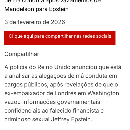
Publicado
3 de fevereiro de 2026
em
Clique aqui para compartilhar nas redes sociais
3
de
Compartilhar
fevereiro
de
A polícia do Reino Unido anunciou que está
2026
a analisar as alegações de má conduta em
cargos públicos, após revelações de que o
ex-embaixador de Londres em Washington
vazou informações governamentais
confidenciais ao falecido financista e
criminoso sexual Jeffrey Epstein.