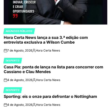
ANÚNCIOS PÚBLICOS
POSTED
Hora Certa News lança a sua 3.ª edição com
IN
entrevista exclusiva a Wilson Cumbe
7 de Agosto, 2026
Hora Certa News
on
Publicado
por
DESPORTO
POSTED
Casa Pia: ponta de lança na lista para concorrer com
IN
Cassiano e Clau Mendes
4 de Agosto, 2026
Hora Certa News
on
Publicado
por
DESPORTO
POSTED
Sporting: eis o onze para defrontar o Nottingham
IN
4 de Agosto, 2026
Hora Certa News
on
Publicado