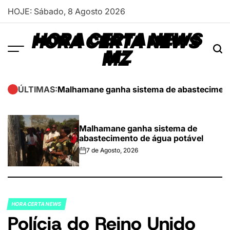
Skip
HOJE: Sábado, 8 Agosto 2026
to
content
HORA CERTA NEWS
MZ
Malhamane ganha sistema de abasteciment
ÚLTIMAS:
Malhamane ganha sistema de
abastecimento de água potável
7 de Agosto, 2026
on
HORA CERTA NEWS
POSTED
Polícia do Reino Unido
IN