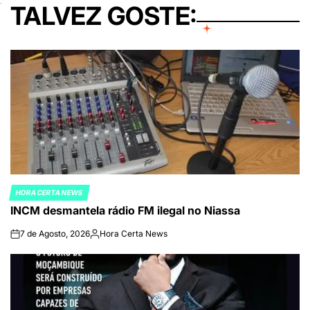
TALVEZ GOSTE:
HORA CERTA NEWS
POSTED
INCM desmantela rádio FM ilegal no Niassa
IN
7 de Agosto, 2026
Hora Certa News
on
Publicado
por