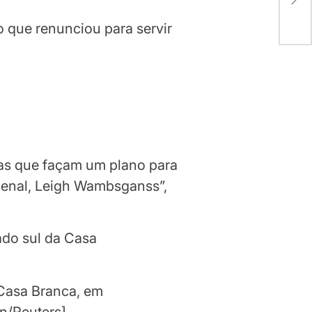
sob
o que renunciou para servir
exas que façam um plano para
menal, Leigh Wambsganss”,
Casa Branca, em