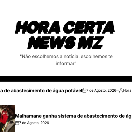
HORA CERTA
NEWS MZ
"Não escolhemos a notícia, escolhemos te
informar"
 de abastecimento de água potável
7 de Agosto, 2026
Hora
on
Posted
by
Malhamane ganha sistema de abastecimento de ág
7 de Agosto, 2026
on