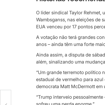
lista
fim
O líder sindical Taylor Rehmet,
de
da
Wambsganss, nas eleições de sá
3
lista
EUA venceu por 17 pontos perc
itens
A votação não terá grandes con
anos – ainda têm uma forte mai
Ainda assim, a disputa de sába
além, sinalizando uma mudança s
“Um grande terremoto político
estadual de vermelho para azul 
democrata Matt McDermott em u
“Trump interveio pessoalmente 
sofreu uma perda enorme.”