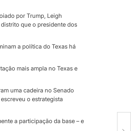
poiado por Trump, Leigh
istrito que o presidente dos
inam a política do Texas há
otação mais ampla no Texas e
aram uma cadeira no Senado
escreveu o estrategista
nte a participação da base – e
Tru