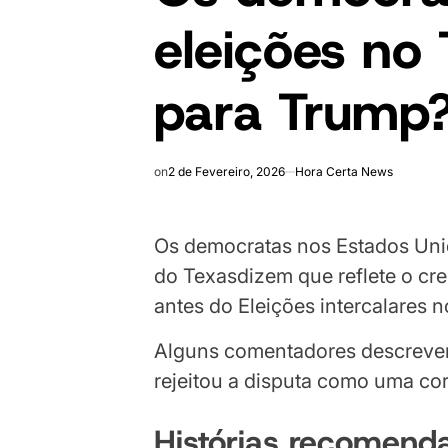
eleições no 
para Trump
on
2 de Fevereiro, 2026
Hora Certa News
Os democratas nos Estados Unid
do Texas
dizem que reflete o c
antes do
Eleições intercalares 
Alguns comentadores descrevem
rejeitou a disputa como uma corr
Histórias recomend