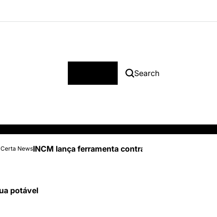
Menu
Search
INCM lança ferramenta contra burlas na compra 
 Certa News
ua potável