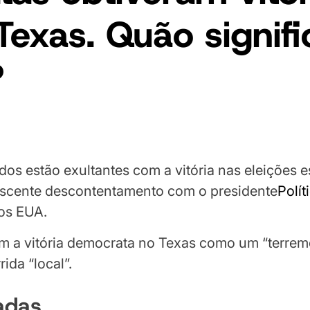
Texas. Quão signifi
?
os estão exultantes com a vitória nas eleições 
rescente descontentamento com o presidente
Polí
nos EUA.
 a vitória democrata no Texas como um “terremo
ida “local”.
adas