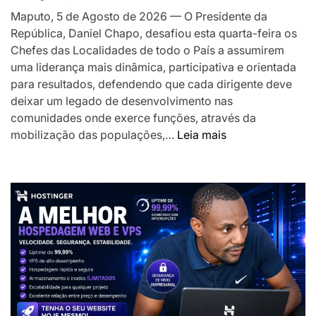
o
Maputo, 5 de Agosto de 2026 — O Presidente da
desenvolv
República, Daniel Chapo, desafiou esta quarta-feira os
local
Chefes das Localidades de todo o País a assumirem
uma liderança mais dinâmica, participativa e orientada
para resultados, defendendo que cada dirigente deve
deixar um legado de desenvolvimento nas
comunidades onde exerce funções, através da
:
mobilização das populações,…
Leia mais
Presidente
Chapo
desafia
Chefes
das
Localidades
a
liderarem
transformação
das