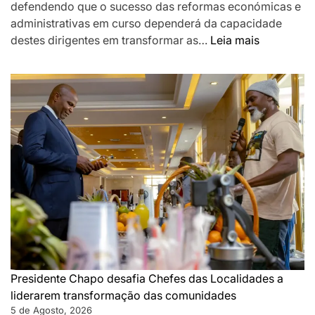
defendendo que o sucesso das reformas económicas e
administrativas em curso dependerá da capacidade
:
destes dirigentes em transformar as…
Leia mais
Chapo
destaca
Chefes
das
Localidad
como
pilar
da
governaç
de
proximida
e
desafia-
os
Presidente Chapo desafia Chefes das Localidades a
a
liderarem transformação das comunidades
acelerar
5 de Agosto, 2026