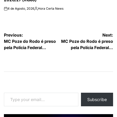
4 de Agosto, 2026
Hora Certa News
on
Publicado
por
Navegação
Previous:
Next:
MC Poze do Rodo é preso
MC Poze do Rodo é preso
de
pela Polícia Federal…
pela Polícia Federal…
artigos
Type your email…
Subscribe