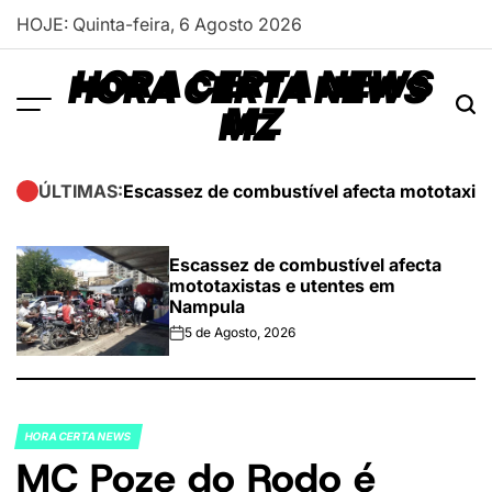
Skip
HOJE: Quinta-feira, 6 Agosto 2026
to
content
HORA CERTA NEWS
MZ
Escassez de combustível afecta mototaxis
ÚLTIMAS:
Escassez de combustível afecta
mototaxistas e utentes em
Nampula
5 de Agosto, 2026
on
HORA CERTA NEWS
POSTED
MC Poze do Rodo é
IN