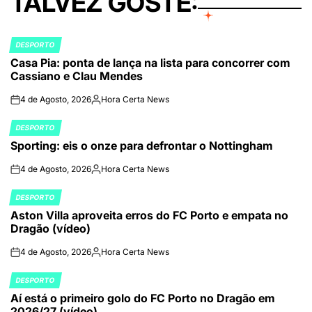
TALVEZ GOSTE:
DESPORTO
POSTED
Casa Pia: ponta de lança na lista para concorrer com
IN
Cassiano e Clau Mendes
4 de Agosto, 2026
Hora Certa News
on
Publicado
por
DESPORTO
POSTED
Sporting: eis o onze para defrontar o Nottingham
IN
4 de Agosto, 2026
Hora Certa News
on
Publicado
por
DESPORTO
POSTED
Aston Villa aproveita erros do FC Porto e empata no
IN
Dragão (vídeo)
4 de Agosto, 2026
Hora Certa News
on
Publicado
por
DESPORTO
POSTED
Aí está o primeiro golo do FC Porto no Dragão em
IN
2026/27 (vídeo)