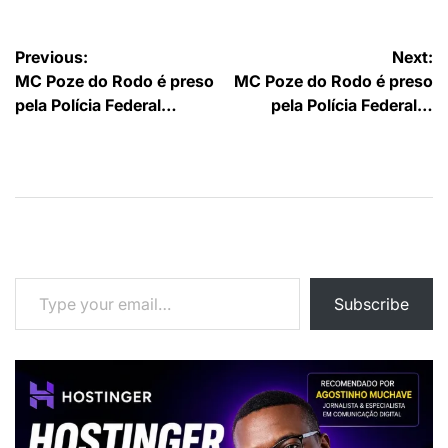
Navegação
Previous:
Next:
MC Poze do Rodo é preso
MC Poze do Rodo é preso
de
pela Polícia Federal…
pela Polícia Federal…
artigos
Type your email…
Subscribe