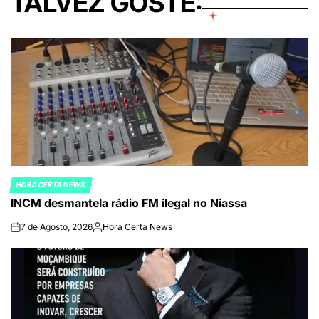
TALVEZ GOSTE:
HORA CERTA NEWS
POSTED
INCM desmantela rádio FM ilegal no Niassa
IN
7 de Agosto, 2026
Hora Certa News
on
Publicado
por