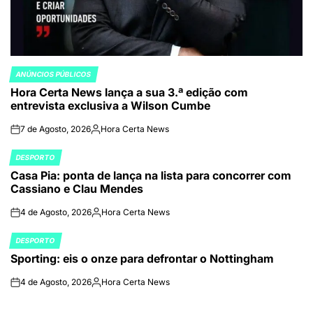
ANÚNCIOS PÚBLICOS
POSTED
Hora Certa News lança a sua 3.ª edição com
IN
entrevista exclusiva a Wilson Cumbe
7 de Agosto, 2026
Hora Certa News
on
Publicado
por
DESPORTO
POSTED
Casa Pia: ponta de lança na lista para concorrer com
IN
Cassiano e Clau Mendes
4 de Agosto, 2026
Hora Certa News
on
Publicado
por
DESPORTO
POSTED
Sporting: eis o onze para defrontar o Nottingham
IN
4 de Agosto, 2026
Hora Certa News
on
Publicado
por