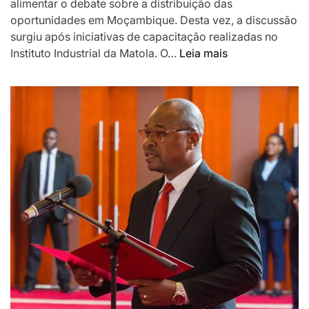
alimentar o debate sobre a distribuição das
oportunidades em Moçambique. Desta vez, a discussão
surgiu após iniciativas de capacitação realizadas no
:
Instituto Industrial da Matola. O…
Leia mais
Gás
reacende
debate
sobre
formação
de
jovens
para
trabalhar
em
Cabo
Delgado