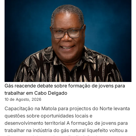
expõe
fragilidades
do
sistema
de
controlo
Gás reacende debate sobre formação de jovens para
trabalhar em Cabo Delgado
10 de Agosto, 2026
Capacitação na Matola para projectos do Norte levanta
questões sobre oportunidades locais e
desenvolvimento territorial A formação de jovens para
trabalhar na indústria do gás natural liquefeito voltou a