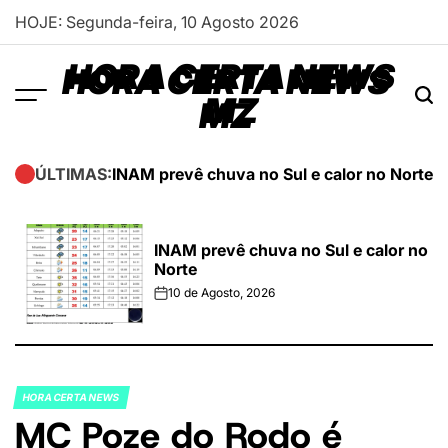
Skip
HOJE: Segunda-feira, 10 Agosto 2026
to
content
HORA CERTA NEWS
MZ
INAM prevê chuva no Sul e calor no Norte
B
ÚLTIMAS:
INAM prevê chuva no Sul e calor no
Norte
10 de Agosto, 2026
on
HORA CERTA NEWS
POSTED
MC Poze do Rodo é
IN