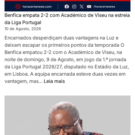
Benfica empata 2-2 com Académico de Viseu na estreia
da Liga Portugal
10 de Agosto, 2026
Encarnados desperdiçam duas vantagens na Luz e
deixam escapar os primeiros pontos da temporada O
Benfica empatou 2-2 com o Académico de Viseu, na
noite de domingo, 9 de Agosto, em jogo da 1.ª jornada
da Liga Portugal 2026/27, disputado no Estádio da Luz,
em Lisboa. A equipa encarnada esteve duas vezes em
:
vantagem, mas…
Leia mais
Benfica
empata
2-
2
com
Académico
de