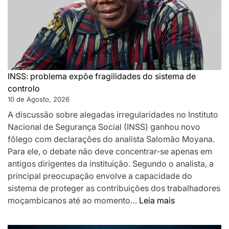
Viseu
na
estreia
da
Liga
Portugal
INSS: problema expõe fragilidades do sistema de
controlo
10 de Agosto, 2026
A discussão sobre alegadas irregularidades no Instituto
Nacional de Segurança Social (INSS) ganhou novo
fôlego com declarações do analista Salomão Moyana.
Para ele, o debate não deve concentrar-se apenas em
antigos dirigentes da instituição. Segundo o analista, a
principal preocupação envolve a capacidade do
sistema de proteger as contribuições dos trabalhadores
:
moçambicanos até ao momento…
Leia mais
INSS:
problema