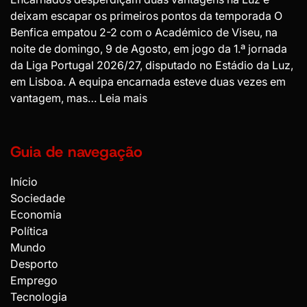
deixam escapar os primeiros pontos da temporada O
Benfica empatou 2-2 com o Académico de Viseu, na
noite de domingo, 9 de Agosto, em jogo da 1.ª jornada
da Liga Portugal 2026/27, disputado no Estádio da Luz,
em Lisboa. A equipa encarnada esteve duas vezes em
:
vantagem, mas…
Leia mais
Benfica
empata
2-
Guia de navegação
2
com
Início
Académico
Sociedade
de
Economia
Viseu
Política
na
Mundo
estreia
Desporto
da
Emprego
Liga
Tecnologia