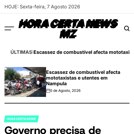
Skip
HOJE: Sexta-feira, 7 Agosto 2026
to
content
HORA CERTA NEWS
MZ
Escassez de combustível afecta mototaxis
ÚLTIMAS:
Escassez de combustível afecta
mototaxistas e utentes em
Nampula
5 de Agosto, 2026
on
HORA CERTA NEWS
POSTED
Governo precisa de
IN