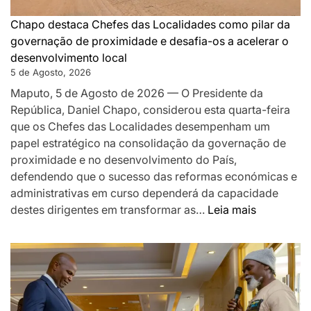
QUE
SILENCIOU
Chapo destaca Chefes das Localidades como pilar da
AS
governação de proximidade e desafia-os a acelerar o
ARMAS
desenvolvimento local
EM
5 de Agosto, 2026
MOÇAMBIQUE
Maputo, 5 de Agosto de 2026 — O Presidente da
República, Daniel Chapo, considerou esta quarta-feira
que os Chefes das Localidades desempenham um
papel estratégico na consolidação da governação de
proximidade e no desenvolvimento do País,
defendendo que o sucesso das reformas económicas e
administrativas em curso dependerá da capacidade
:
destes dirigentes em transformar as…
Leia mais
Chapo
destaca
Chefes
das
Localidad
como