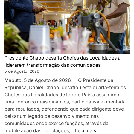
pilar
da
governaç
de
proximida
e
desafia-
os
Presidente Chapo desafia Chefes das Localidades a
a
liderarem transformação das comunidades
acelerar
5 de Agosto, 2026
o
Maputo, 5 de Agosto de 2026 — O Presidente da
desenvolv
República, Daniel Chapo, desafiou esta quarta-feira os
local
Chefes das Localidades de todo o País a assumirem
uma liderança mais dinâmica, participativa e orientada
para resultados, defendendo que cada dirigente deve
deixar um legado de desenvolvimento nas
comunidades onde exerce funções, através da
:
mobilização das populações,…
Leia mais