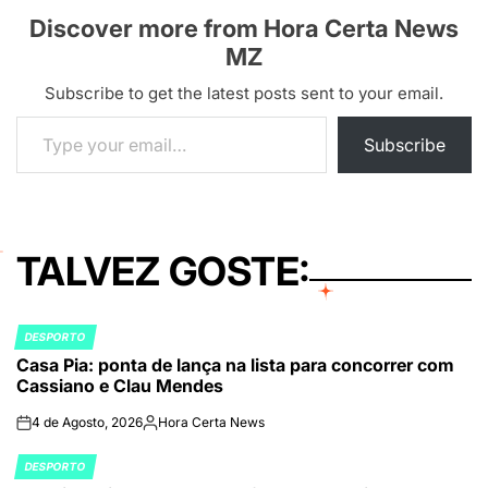
Discover more from Hora Certa News
MZ
Subscribe to get the latest posts sent to your email.
Type your email…
Subscribe
TALVEZ GOSTE:
DESPORTO
POSTED
Casa Pia: ponta de lança na lista para concorrer com
IN
Cassiano e Clau Mendes
4 de Agosto, 2026
Hora Certa News
on
Publicado
por
DESPORTO
POSTED