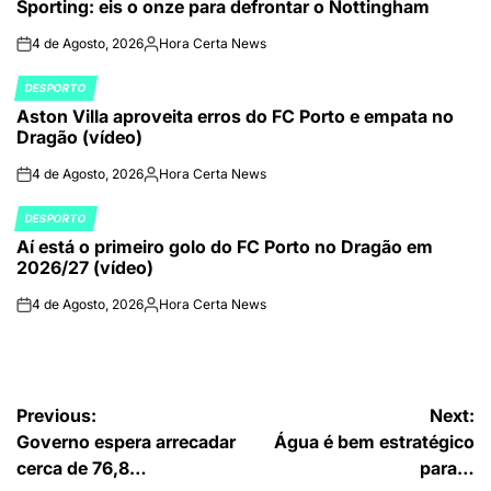
Sporting: eis o onze para defrontar o Nottingham
IN
4 de Agosto, 2026
Hora Certa News
on
Publicado
por
DESPORTO
POSTED
Aston Villa aproveita erros do FC Porto e empata no
IN
Dragão (vídeo)
4 de Agosto, 2026
Hora Certa News
on
Publicado
por
DESPORTO
POSTED
Aí está o primeiro golo do FC Porto no Dragão em
IN
2026/27 (vídeo)
4 de Agosto, 2026
Hora Certa News
on
Publicado
por
Navegação
Previous:
Next:
Governo espera arrecadar
Água é bem estratégico
de
cerca de 76,8…
para…