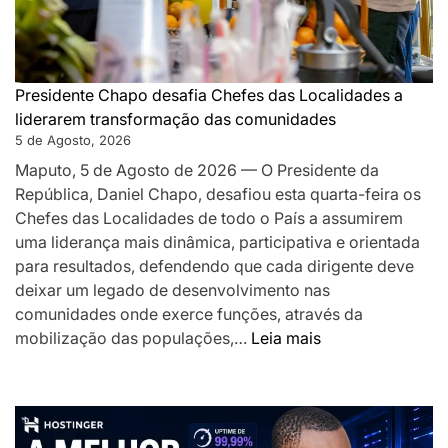
proximida
e
desafia-
os
Presidente Chapo desafia Chefes das Localidades a
a
liderarem transformação das comunidades
acelerar
5 de Agosto, 2026
o
Maputo, 5 de Agosto de 2026 — O Presidente da
desenvolv
República, Daniel Chapo, desafiou esta quarta-feira os
local
Chefes das Localidades de todo o País a assumirem
uma liderança mais dinâmica, participativa e orientada
para resultados, defendendo que cada dirigente deve
deixar um legado de desenvolvimento nas
comunidades onde exerce funções, através da
:
mobilização das populações,…
Leia mais
Presidente
Chapo
desafia
Chefes