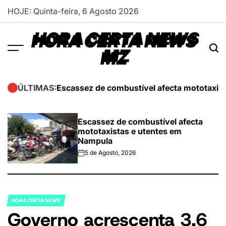
Skip
HOJE: Quinta-feira, 6 Agosto 2026
to
content
HORA CERTA NEWS
MZ
Escassez de combustível afecta mototaxis
ÚLTIMAS:
Escassez de combustível afecta
mototaxistas e utentes em
Nampula
5 de Agosto, 2026
on
HORA CERTA NEWS
POSTED
Governo acrescenta 3,6
IN