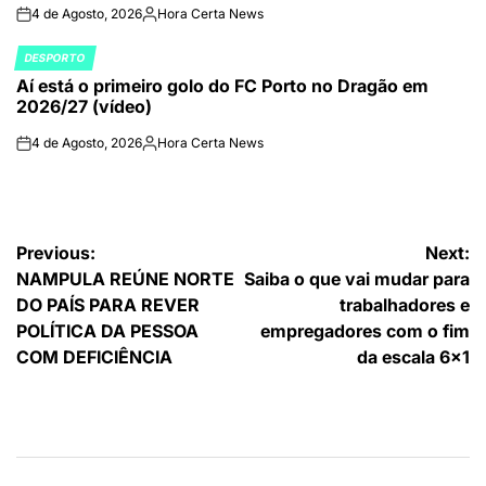
4 de Agosto, 2026
Hora Certa News
on
Publicado
por
DESPORTO
POSTED
Aí está o primeiro golo do FC Porto no Dragão em
IN
2026/27 (vídeo)
4 de Agosto, 2026
Hora Certa News
on
Publicado
por
Navegação
Previous:
Next:
NAMPULA REÚNE NORTE
Saiba o que vai mudar para
de
DO PAÍS PARA REVER
trabalhadores e
artigos
POLÍTICA DA PESSOA
empregadores com o fim
COM DEFICIÊNCIA
da escala 6×1