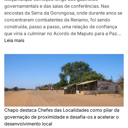
governamentais e das salas de conferências. Nas
encostas da Serra da Gorongosa, onde durante anos se
concentraram combatentes da Renamo, foi sendo
construída, passo a passo, uma relação de confiança
que viria a culminar no Acordo de Maputo para a Paz…
:
Leia mais
DA
MONTANHA
A
MAPUTO:
OS
BASTIDORES
DA
PAZ
QUE
SILENCIOU
Chapo destaca Chefes das Localidades como pilar da
AS
governação de proximidade e desafia-os a acelerar o
ARMAS
desenvolvimento local