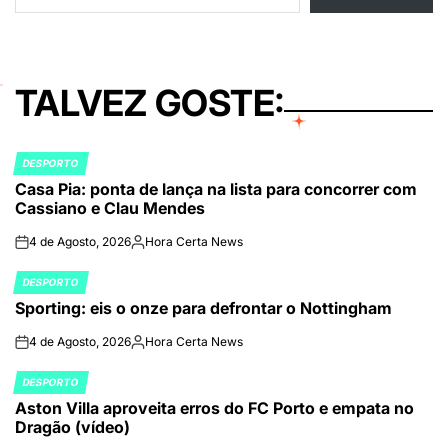
TALVEZ GOSTE:
DESPORTO
POSTED
Casa Pia: ponta de lança na lista para concorrer com
IN
Cassiano e Clau Mendes
4 de Agosto, 2026
Hora Certa News
on
Publicado
por
DESPORTO
POSTED
Sporting: eis o onze para defrontar o Nottingham
IN
4 de Agosto, 2026
Hora Certa News
on
Publicado
por
DESPORTO
POSTED
Aston Villa aproveita erros do FC Porto e empata no
IN
Dragão (vídeo)