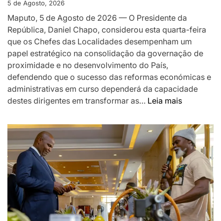
EM
5 de Agosto, 2026
MOÇAMBIQUE
Maputo, 5 de Agosto de 2026 — O Presidente da
República, Daniel Chapo, considerou esta quarta-feira
que os Chefes das Localidades desempenham um
papel estratégico na consolidação da governação de
proximidade e no desenvolvimento do País,
defendendo que o sucesso das reformas económicas e
administrativas em curso dependerá da capacidade
:
destes dirigentes em transformar as…
Leia mais
Chapo
destaca
Chefes
das
Localidad
como
pilar
da
governaç
de