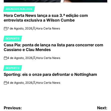
ANÚNCIOS PÚBLICOS
POSTED
Hora Certa News lança a sua 3.ª edição com
IN
entrevista exclusiva a Wilson Cumbe
7 de Agosto, 2026
Hora Certa News
on
Publicado
por
DESPORTO
POSTED
Casa Pia: ponta de lança na lista para concorrer com
IN
Cassiano e Clau Mendes
4 de Agosto, 2026
Hora Certa News
on
Publicado
por
DESPORTO
POSTED
Sporting: eis o onze para defrontar o Nottingham
IN
4 de Agosto, 2026
Hora Certa News
on
Publicado
por
Navegação
Previous:
Next: