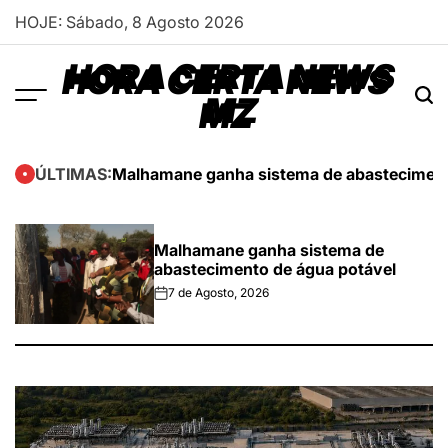
Skip
HOJE: Sábado, 8 Agosto 2026
to
content
HORA CERTA NEWS
MZ
Malhamane ganha sistema de abasteciment
ÚLTIMAS:
Malhamane ganha sistema de
abastecimento de água potável
7 de Agosto, 2026
on