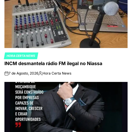
HORA CERTA NEWS
POSTED
INCM desmantela rádio FM ilegal no Niassa
IN
7 de Agosto, 2026
Hora Certa News
on
Publicado
por