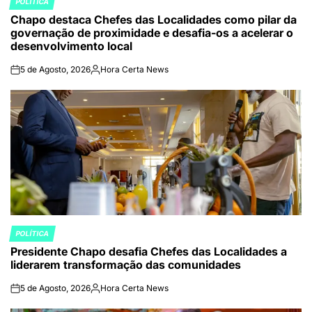
POLÍTICA
POSTED
Chapo destaca Chefes das Localidades como pilar da
IN
governação de proximidade e desafia-os a acelerar o
desenvolvimento local
5 de Agosto, 2026
Hora Certa News
on
Publicado
por
POLÍTICA
POSTED
Presidente Chapo desafia Chefes das Localidades a
IN
liderarem transformação das comunidades
5 de Agosto, 2026
Hora Certa News
on
Publicado
por