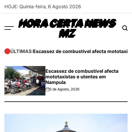
Skip
HOJE: Quinta-feira, 6 Agosto 2026
to
content
HORA CERTA NEWS
MZ
Escassez de combustível afecta mototaxis
ÚLTIMAS:
Escassez de combustível afecta
mototaxistas e utentes em
Nampula
5 de Agosto, 2026
on