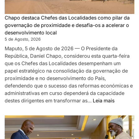
PAZ
QUE
SILENCIOU
Chapo destaca Chefes das Localidades como pilar da
AS
governação de proximidade e desafia-os a acelerar o
ARMAS
desenvolvimento local
EM
5 de Agosto, 2026
MOÇAMBIQUE
Maputo, 5 de Agosto de 2026 — O Presidente da
República, Daniel Chapo, considerou esta quarta-feira
que os Chefes das Localidades desempenham um
papel estratégico na consolidação da governação de
proximidade e no desenvolvimento do País,
defendendo que o sucesso das reformas económicas e
administrativas em curso dependerá da capacidade
:
destes dirigentes em transformar as…
Leia mais
Chapo
destaca
Chefes
das
Localidad