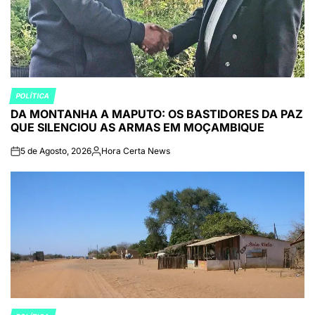
POLÍTICA
POSTED
DA MONTANHA A MAPUTO: OS BASTIDORES DA PAZ
IN
QUE SILENCIOU AS ARMAS EM MOÇAMBIQUE
5 de Agosto, 2026
Hora Certa News
on
Publicado
por