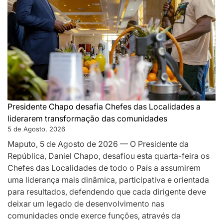
como
pilar
da
governaç
de
proximida
e
desafia-
os
Presidente Chapo desafia Chefes das Localidades a
a
liderarem transformação das comunidades
acelerar
5 de Agosto, 2026
o
Maputo, 5 de Agosto de 2026 — O Presidente da
desenvolv
República, Daniel Chapo, desafiou esta quarta-feira os
local
Chefes das Localidades de todo o País a assumirem
uma liderança mais dinâmica, participativa e orientada
para resultados, defendendo que cada dirigente deve
deixar um legado de desenvolvimento nas
comunidades onde exerce funções, através da