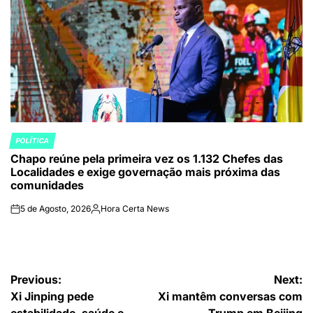
POLÍTICA
POSTED
Chapo reúne pela primeira vez os 1.132 Chefes das
IN
Localidades e exige governação mais próxima das
comunidades
5 de Agosto, 2026
Hora Certa News
on
Publicado
por
Navegação
Previous:
Next:
Xi Jinping pede
Xi mantêm conversas com
de