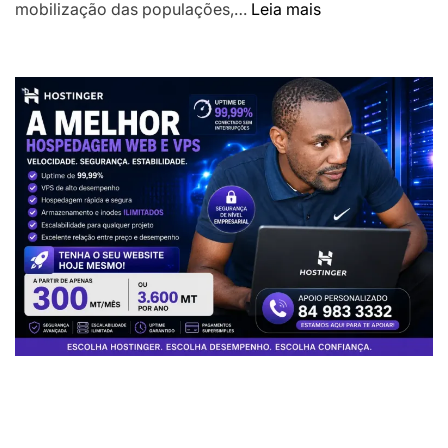
:
mobilização das populações,…
Leia mais
Presidente
Chapo
desafia
Chefes
das
Localidades
a
liderarem
transformação
das
comunidades