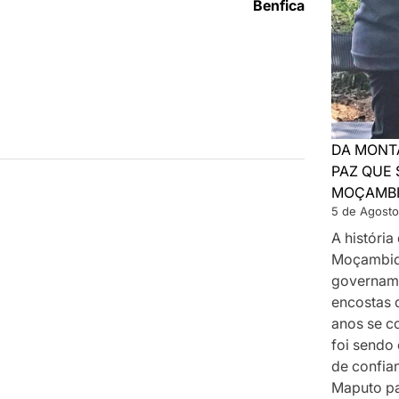
Benfica
DA MONT
PAZ QUE 
MOÇAMB
5 de Agosto
A históri
Moçambiq
govername
encostas 
anos se c
foi sendo
de confia
Maputo p