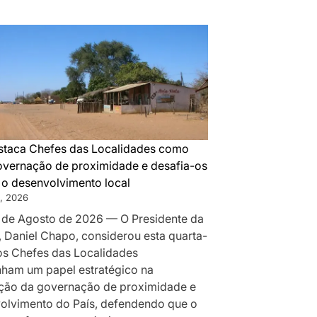
DA
MONTANHA
A
MAPUTO:
OS
BASTIDORES
DA
PAZ
QUE
taca Chefes das Localidades como
SILENCIOU
governação de proximidade e desafia-os
AS
r o desenvolvimento local
ARMAS
, 2026
EM
 de Agosto de 2026 — O Presidente da
MOÇAMBIQUE
, Daniel Chapo, considerou esta quarta-
 os Chefes das Localidades
am um papel estratégico na
ção da governação de proximidade e
olvimento do País, defendendo que o