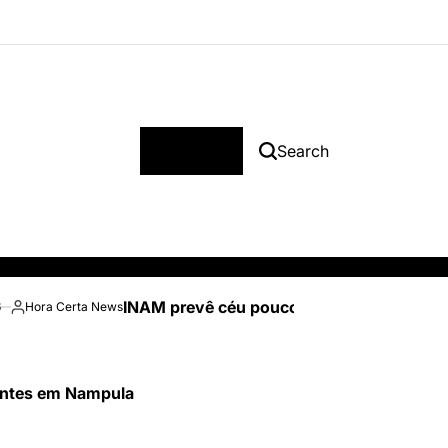
Menu
Search
INAM prevê céu pouco nublado e temperatu
6
Hora Certa News
Posted
by
tentes em Nampula