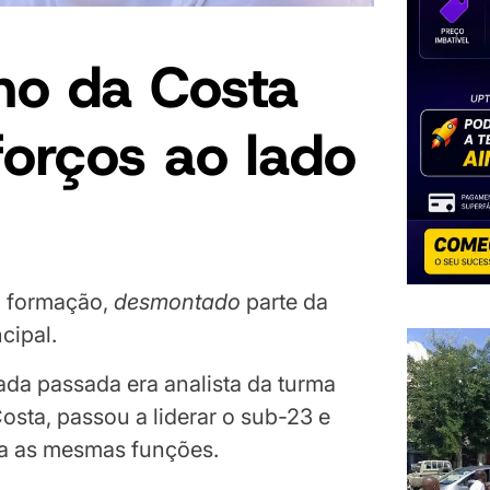
ho da Costa
forços ao lado
l formação,
desmontado
parte da
cipal.
da passada era analista da turma
osta, passou a liderar o sub-23 e
ia as mesmas funções.