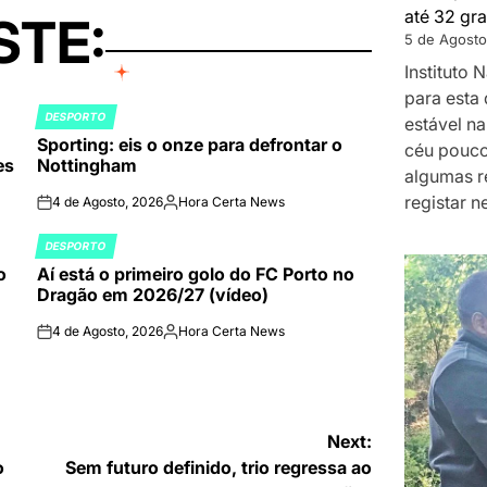
até 32 gra
STE:
5 de Agosto
Instituto
para esta 
DESPORTO
estável na
POSTED
Sporting: eis o onze para defrontar o
IN
céu pouco
es
Nottingham
algumas r
registar n
4 de Agosto, 2026
Hora Certa News
on
Publicado
por
DESPORTO
POSTED
o
Aí está o primeiro golo do FC Porto no
IN
Dragão em 2026/27 (vídeo)
4 de Agosto, 2026
Hora Certa News
on
Publicado
por
Next:
o
Sem futuro definido, trio regressa ao