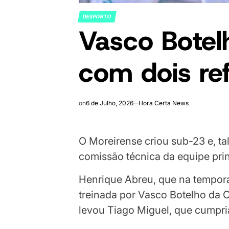
DESPORTO
POSTED
Vasco Botel
IN
com dois re
on
6 de Julho, 2026
Hora Certa News
O Moreirense criou sub-23 e, ta
comissão técnica da equipe prin
Henrique Abreu, que na tempora
treinada por Vasco Botelho da C
levou Tiago Miguel, que cumpr