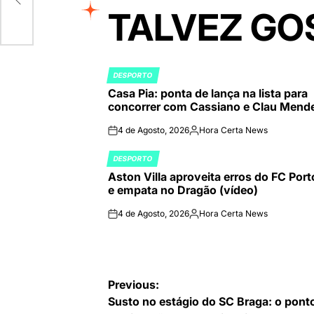
TALVEZ GO
DESPORTO
POSTED
Casa Pia: ponta de lança na lista para
IN
concorrer com Cassiano e Clau Mend
4 de Agosto, 2026
Hora Certa News
on
Publicado
por
DESPORTO
POSTED
Aston Villa aproveita erros do FC Port
IN
e empata no Dragão (vídeo)
4 de Agosto, 2026
Hora Certa News
on
Publicado
por
Navegação
Previous:
Susto no estágio do SC Braga: o pont