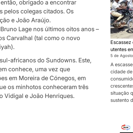
 então, obrigado a encontrar
s pelos colegas citados. Os
ção e João Araújo.
uno Lage nos últimos oitos anos –
los Carvalhal (tal como o novo
Escassez 
iyah).
utentes e
5 de Agosto
 sul-africanos do Sundowns. Este,
A escasse
 bem conhece, uma vez que
cidade de
es em Moreira de Cónegos, em
consumido
crescentes
ue os minhotos conheceram três
situação 
to Vidigal e João Henriques.
sustento 