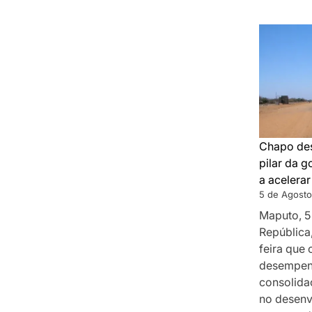
Chapo des
pilar da 
a acelera
5 de Agosto
Maputo, 5
República
feira que
desempenh
consolida
no desenv