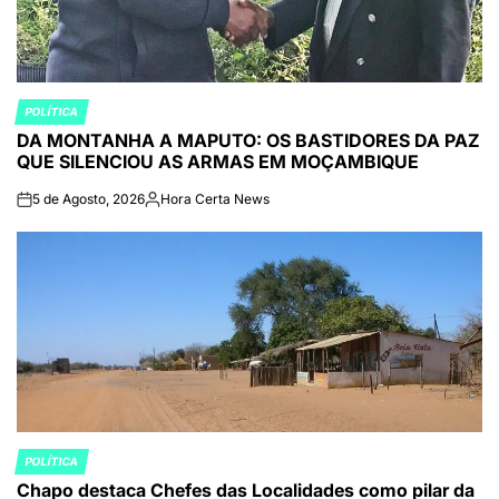
POLÍTICA
POSTED
DA MONTANHA A MAPUTO: OS BASTIDORES DA PAZ
IN
QUE SILENCIOU AS ARMAS EM MOÇAMBIQUE
5 de Agosto, 2026
Hora Certa News
on
Publicado
por
POLÍTICA
POSTED
Chapo destaca Chefes das Localidades como pilar da
IN