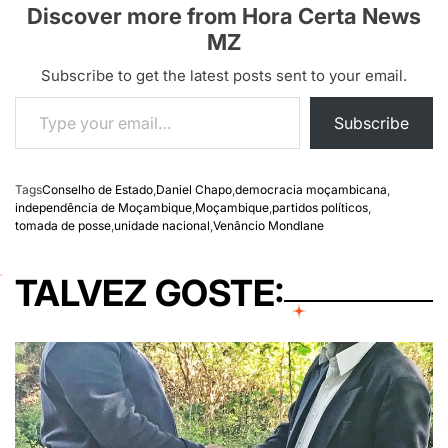
Discover more from Hora Certa News
MZ
Subscribe to get the latest posts sent to your email.
Type your email…
Subscribe
Tags
Conselho de Estado
,
Daniel Chapo
,
democracia moçambicana
,
independência de Moçambique
,
Moçambique
,
partidos políticos
,
tomada de posse
,
unidade nacional
,
Venâncio Mondlane
TALVEZ GOSTE: