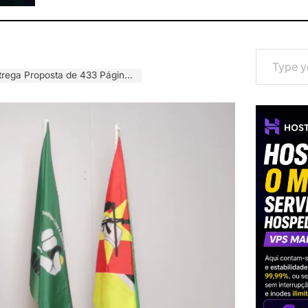
Type your email…
darização do Estado e Novo Sistema Semipresidencialista