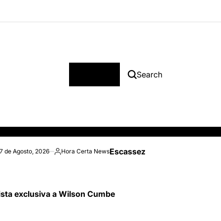
Menu
Search
Escassez de combustível afe
7 de Agosto, 2026
Hora Certa News
Posted
by
ista exclusiva a Wilson Cumbe