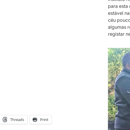
para esta 
estável na
céu pouco
algumas r
registar n
Threads
Print