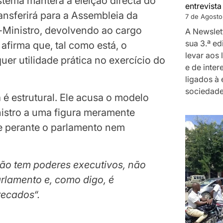
istema manterá a eleição directa do
entrevist
ansferirá para a Assembleia da
7 de Agosto
o-Ministro, devolvendo ao cargo
A Newslet
sua 3.ª e
afirma que, tal como está, o
levar aos 
uer utilidade prática no exercício do
e de inte
ligados à
sociedade
 estrutural. Ele acusa o modelo
nistro a uma figura meramente
e perante o parlamento nem
não tem poderes executivos, não
rlamento e, como digo, é
recados
“.