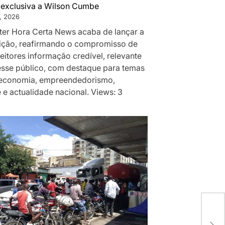
a exclusiva a Wilson Cumbe
, 2026
ter Hora Certa News acaba de lançar a
dição, reafirmando o compromisso de
leitores informação credível, relevante
resse público, com destaque para temas
 economia, empreendedorismo,
 e actualidade nacional. Views: 3
Cri
Mon
Moç