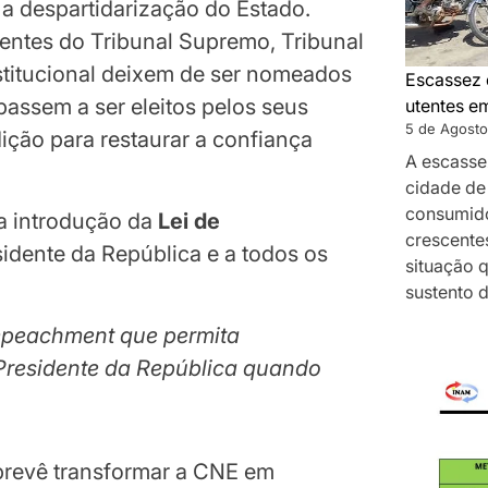
é a despartidarização do Estado.
entes do Tribunal Supremo, Tribunal
titucional deixem de ser nomeados
Escassez 
passem a ser eleitos pelos seus
utentes e
5 de Agosto
dição para restaurar a confiança
A escasse
cidade de
consumido
a introdução da
Lei de
crescentes
esidente da República e a todos os
situação 
sustento 
mpeachment que permita
 Presidente da República quando
 prevê transformar a CNE em