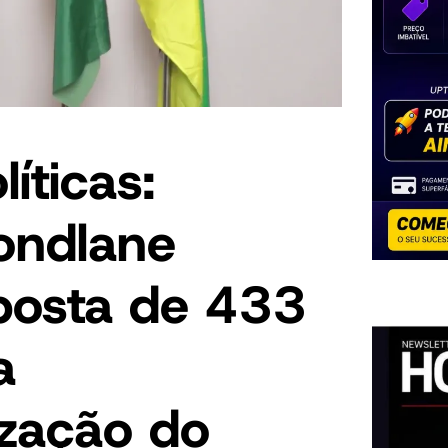
íticas:
ondlane
posta de 433
a
ização do