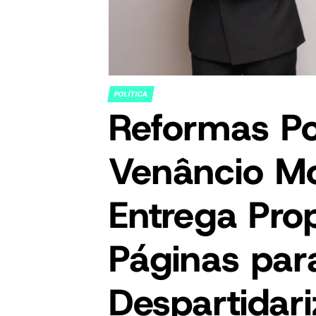
POLÍTICA
POSTED
Reformas Pol
IN
Venâncio M
Entrega Pro
Páginas par
Despartidar