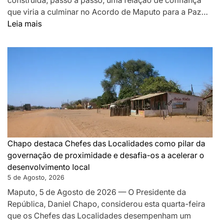
construída, passo a passo, uma relação de confiança
que viria a culminar no Acordo de Maputo para a Paz…
:
Leia mais
DA
MONTANHA
A
MAPUTO:
OS
BASTIDORES
DA
PAZ
QUE
SILENCIOU
Chapo destaca Chefes das Localidades como pilar da
AS
governação de proximidade e desafia-os a acelerar o
ARMAS
desenvolvimento local
EM
5 de Agosto, 2026
MOÇAMBIQUE
Maputo, 5 de Agosto de 2026 — O Presidente da
República, Daniel Chapo, considerou esta quarta-feira
que os Chefes das Localidades desempenham um