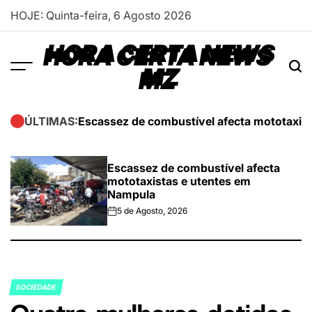
Skip
HOJE: Quinta-feira, 6 Agosto 2026
to
content
HORA CERTA NEWS
MZ
Escassez de combustível afecta mototaxis
ÚLTIMAS:
Escassez de combustível afecta
mototaxistas e utentes em
Nampula
5 de Agosto, 2026
on
SOCIEDADE
POSTED
IN