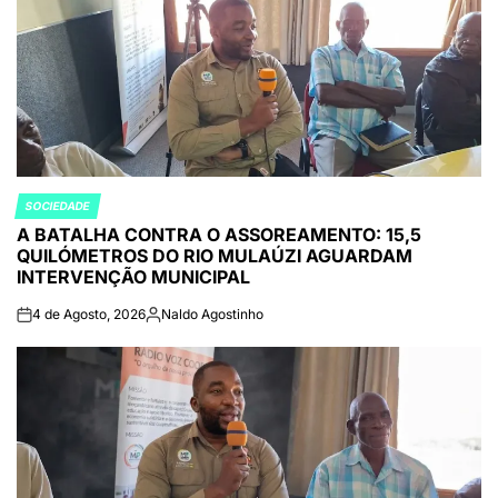
SOCIEDADE
POSTED
A BATALHA CONTRA O ASSOREAMENTO: 15,5
IN
QUILÓMETROS DO RIO MULAÚZI AGUARDAM
INTERVENÇÃO MUNICIPAL
4 de Agosto, 2026
Naldo Agostinho
on
Publicado
por