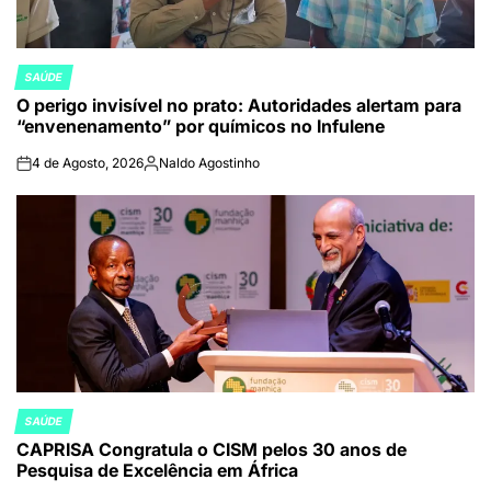
SAÚDE
POSTED
O perigo invisível no prato: Autoridades alertam para
IN
“envenenamento” por químicos no Infulene
4 de Agosto, 2026
Naldo Agostinho
on
Publicado
por
SAÚDE
POSTED
CAPRISA Congratula o CISM pelos 30 anos de
IN
Pesquisa de Excelência em África