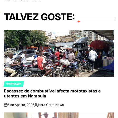
TALVEZ GOSTE:
SOCIEDADE
POSTED
Escassez de combustível afecta mototaxistas e
IN
utentes em Nampula
5 de Agosto, 2026
Hora Certa News
on
Publicado
por