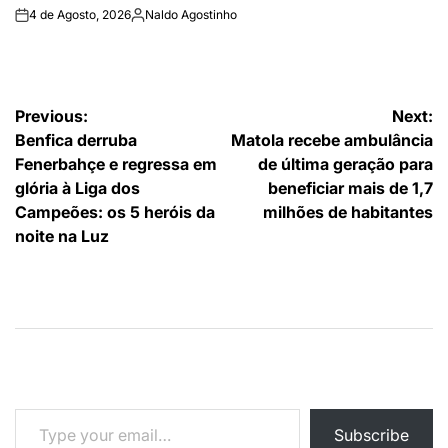
4 de Agosto, 2026
Naldo Agostinho
on
Publicado
por
Navegação
Previous:
Next:
Benfica derruba
Matola recebe ambulância
de
Fenerbahçe e regressa em
de última geração para
artigos
glória à Liga dos
beneficiar mais de 1,7
Campeões: os 5 heróis da
milhões de habitantes
noite na Luz
Type your email…
Subscribe