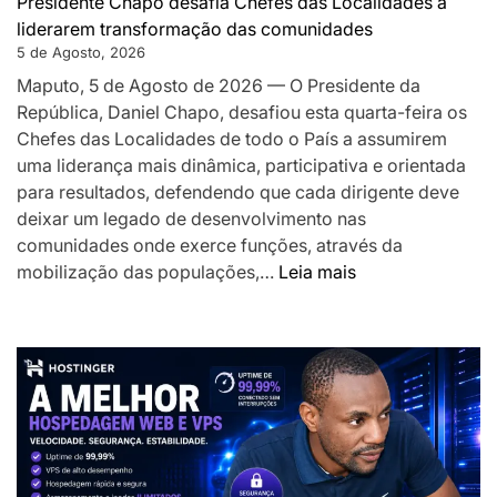
Presidente Chapo desafia Chefes das Localidades a
a
liderarem transformação das comunidades
acelerar
5 de Agosto, 2026
o
Maputo, 5 de Agosto de 2026 — O Presidente da
desenvolv
República, Daniel Chapo, desafiou esta quarta-feira os
local
Chefes das Localidades de todo o País a assumirem
uma liderança mais dinâmica, participativa e orientada
para resultados, defendendo que cada dirigente deve
deixar um legado de desenvolvimento nas
comunidades onde exerce funções, através da
:
mobilização das populações,…
Leia mais
Presidente
Chapo
desafia
Chefes
das
Localidades
a
liderarem