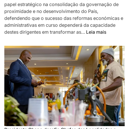
papel estratégico na consolidação da governação de
proximidade e no desenvolvimento do País,
defendendo que o sucesso das reformas económicas e
administrativas em curso dependerá da capacidade
:
destes dirigentes em transformar as…
Leia mais
Chapo
destaca
Chefes
das
Localidad
como
pilar
da
governaç
de
proximida
e
desafia-
os