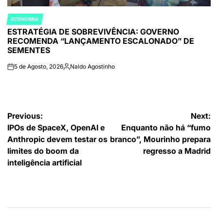
ECONOMIA
POSTED
ESTRATÉGIA DE SOBREVIVÊNCIA: GOVERNO
IN
RECOMENDA “LANÇAMENTO ESCALONADO” DE
SEMENTES
5 de Agosto, 2026
Naldo Agostinho
on
Publicado
por
Navegação
Previous:
Next:
IPOs de SpaceX, OpenAI e
Enquanto não há “fumo
de
Anthropic devem testar os
branco”, Mourinho prepara
artigos
limites do boom da
regresso a Madrid
inteligência artificial