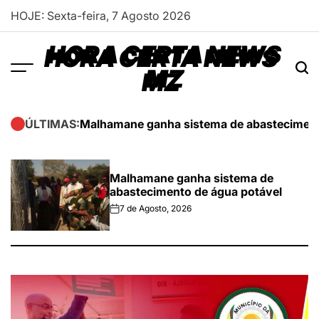
Skip
HOJE: Sexta-feira, 7 Agosto 2026
to
content
HORA CERTA NEWS
MZ
Malhamane ganha sistema de abasteciment
ÚLTIMAS:
Malhamane ganha sistema de
abastecimento de água potável
7 de Agosto, 2026
on