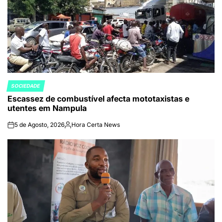
SOCIEDADE
POSTED
Escassez de combustível afecta mototaxistas e
IN
utentes em Nampula
5 de Agosto, 2026
Hora Certa News
on
Publicado
por