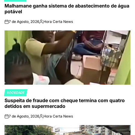
POSTED
Malhamane ganha sistema de abastecimento de água
IN
potável
7 de Agosto, 2026
Hora Certa News
on
Publicado
por
SOCIEDADE
POSTED
Suspeita de fraude com cheque termina com quatro
IN
detidos em supermercado
7 de Agosto, 2026
Hora Certa News
on
Publicado
por