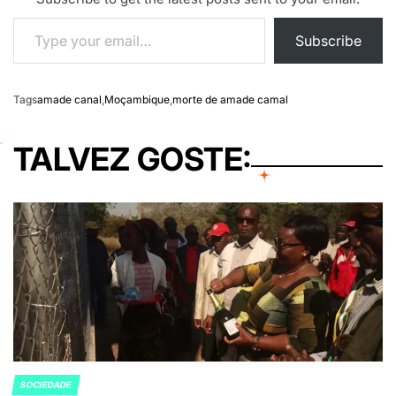
Type your email…
Subscribe
Tags
amade canal
,
Moçambique
,
morte de amade camal
TALVEZ GOSTE:
SOCIEDADE
POSTED