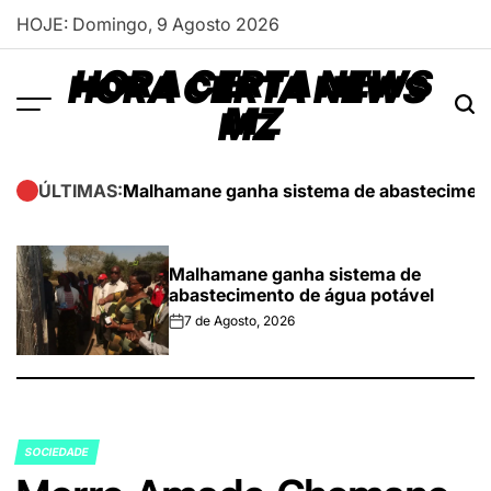
Skip
HOJE: Domingo, 9 Agosto 2026
to
content
HORA CERTA NEWS
MZ
Malhamane ganha sistema de abasteciment
ÚLTIMAS:
Malhamane ganha sistema de
abastecimento de água potável
7 de Agosto, 2026
on
SOCIEDADE
POSTED
IN