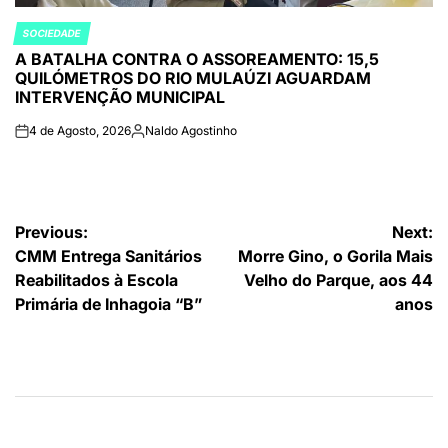
SOCIEDADE
POSTED
A BATALHA CONTRA O ASSOREAMENTO: 15,5
IN
QUILÓMETROS DO RIO MULAÚZI AGUARDAM
INTERVENÇÃO MUNICIPAL
4 de Agosto, 2026
Naldo Agostinho
on
Publicado
por
Navegação
Previous:
Next:
CMM Entrega Sanitários
Morre Gino, o Gorila Mais
de
Reabilitados à Escola
Velho do Parque, aos 44
artigos
Primária de Inhagoia “B”
anos