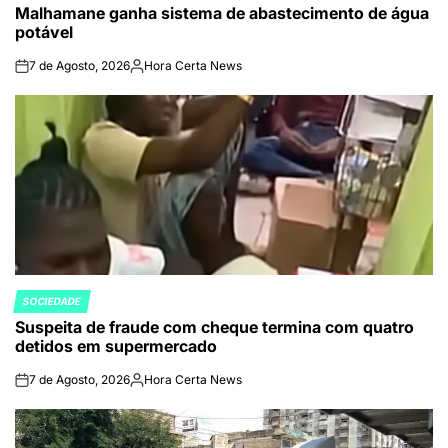
Malhamane ganha sistema de abastecimento de água
IN
potável
7 de Agosto, 2026
Hora Certa News
on
Publicado
por
SOCIEDADE
POSTED
Suspeita de fraude com cheque termina com quatro
IN
detidos em supermercado
7 de Agosto, 2026
Hora Certa News
on
Publicado
por