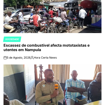
SOCIEDADE
POSTED
Escassez de combustível afecta mototaxistas e
IN
utentes em Nampula
5 de Agosto, 2026
Hora Certa News
on
Publicado
por