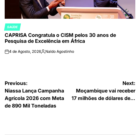
SAÚDE
POSTED
CAPRISA Congratula o CISM pelos 30 anos de
IN
Pesquisa de Excelência em África
4 de Agosto, 2026
Naldo Agostinho
on
Publicado
por
Navegação
Previous:
Next:
Niassa Lança Campanha
Moçambique vai receber
de
Agrícola 2026 com Meta
17 milhões de dólares de…
artigos
de 890 Mil Toneladas