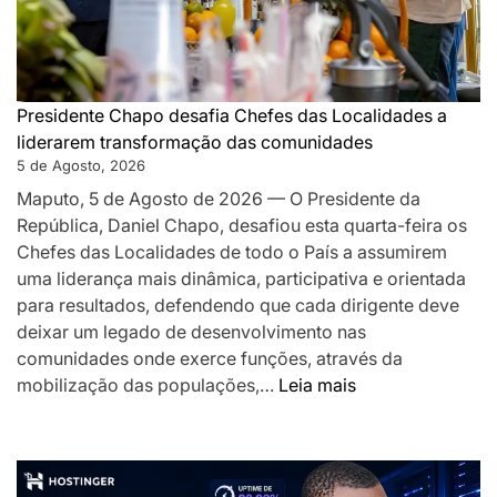
de
proximida
e
desafia-
os
Presidente Chapo desafia Chefes das Localidades a
a
liderarem transformação das comunidades
acelerar
5 de Agosto, 2026
o
Maputo, 5 de Agosto de 2026 — O Presidente da
desenvolv
República, Daniel Chapo, desafiou esta quarta-feira os
local
Chefes das Localidades de todo o País a assumirem
uma liderança mais dinâmica, participativa e orientada
para resultados, defendendo que cada dirigente deve
deixar um legado de desenvolvimento nas
comunidades onde exerce funções, através da
:
mobilização das populações,…
Leia mais
Presidente
Chapo
desafia
Chefes