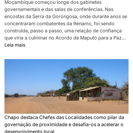
Moçambique começou longe dos gabinetes
governamentais e das salas de conferências. Nas
encostas da Serra da Gorongosa, onde durante anos se
concentraram combatentes da Renamo, foi sendo
construída, passo a passo, uma relação de confiança
que viria a culminar no Acordo de Maputo para a Paz…
:
Leia mais
DA
MONTANHA
A
MAPUTO:
OS
BASTIDORES
DA
PAZ
QUE
SILENCIOU
Chapo destaca Chefes das Localidades como pilar da
AS
governação de proximidade e desafia-os a acelerar o
ARMAS
desenvolvimento local