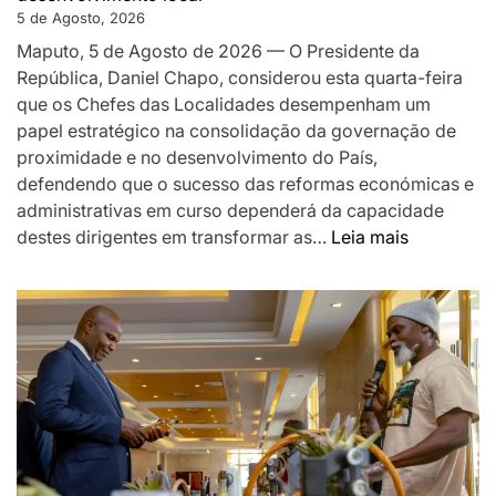
EM
5 de Agosto, 2026
MOÇAMBIQUE
Maputo, 5 de Agosto de 2026 — O Presidente da
República, Daniel Chapo, considerou esta quarta-feira
que os Chefes das Localidades desempenham um
papel estratégico na consolidação da governação de
proximidade e no desenvolvimento do País,
defendendo que o sucesso das reformas económicas e
administrativas em curso dependerá da capacidade
:
destes dirigentes em transformar as…
Leia mais
Chapo
destaca
Chefes
das
Localidad
como
pilar
da
governaç