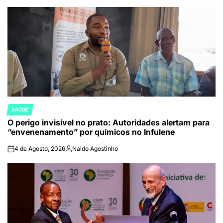
por
SAÚDE
POSTED
O perigo invisível no prato: Autoridades alertam para
IN
“envenenamento” por químicos no Infulene
4 de Agosto, 2026
Naldo Agostinho
on
Publicado
por