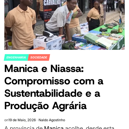
ENGENHARIA
SOCIEDADE
POSTED
Manica e Niassa:
IN
Compromisso com a
Sustentabilidade e a
Produção Agrária
on
19 de Maio, 2026
Naldo Agostinho
A província de
Manica
acolhe, desde esta