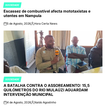
SOCIEDADE
POSTED
Escassez de combustível afecta mototaxistas e
IN
utentes em Nampula
5 de Agosto, 2026
Hora Certa News
on
Publicado
por
SOCIEDADE
POSTED
A BATALHA CONTRA O ASSOREAMENTO: 15,5
IN
QUILÓMETROS DO RIO MULAÚZI AGUARDAM
INTERVENÇÃO MUNICIPAL
4 de Agosto, 2026
Naldo Agostinho
on
Publicado