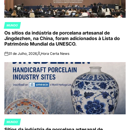
MUNDO
POSTED
Os sítios da indústria de porcelana artesanal de
IN
Jingdezhen, na China, foram adicionados à Lista do
Patrimônio Mundial da UNESCO.
31 de Julho, 2026
Hora Certa News
on
Publicado
por
MUNDO
POSTED
Sítios da indústria de porcelana artesanal de
IN