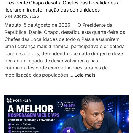
os
Presidente Chapo desafia Chefes das Localidades a
a
liderarem transformação das comunidades
acelerar
5 de Agosto, 2026
o
Maputo, 5 de Agosto de 2026 — O Presidente da
desenvolv
República, Daniel Chapo, desafiou esta quarta-feira os
local
Chefes das Localidades de todo o País a assumirem
uma liderança mais dinâmica, participativa e orientada
para resultados, defendendo que cada dirigente deve
deixar um legado de desenvolvimento nas
comunidades onde exerce funções, através da
:
mobilização das populações,…
Leia mais
Presidente
Chapo
desafia
Chefes
das
Localidades
a
liderarem