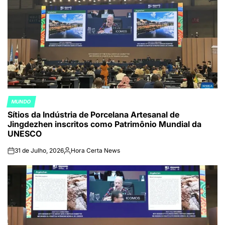
MUNDO
POSTED
Sítios da Indústria de Porcelana Artesanal de
IN
Jingdezhen inscritos como Patrimônio Mundial da
UNESCO
31 de Julho, 2026
Hora Certa News
on
Publicado
por