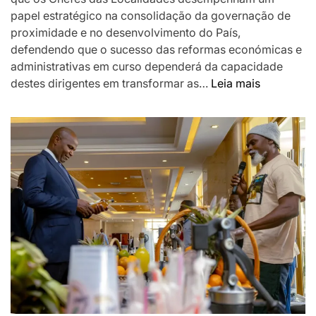
papel estratégico na consolidação da governação de
proximidade e no desenvolvimento do País,
defendendo que o sucesso das reformas económicas e
administrativas em curso dependerá da capacidade
:
destes dirigentes em transformar as…
Leia mais
Chapo
destaca
Chefes
das
Localidad
como
pilar
da
governaç
de
proximida
e
desafia-