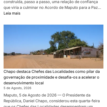
construída, passo a passo, uma relação de confiança
que viria a culminar no Acordo de Maputo para a Paz…
:
Leia mais
DA
MONTANHA
A
MAPUTO:
OS
BASTIDORES
DA
PAZ
QUE
SILENCIOU
Chapo destaca Chefes das Localidades como pilar da
AS
governação de proximidade e desafia-os a acelerar o
ARMAS
desenvolvimento local
EM
5 de Agosto, 2026
MOÇAMBIQUE
Maputo, 5 de Agosto de 2026 — O Presidente da
República, Daniel Chapo, considerou esta quarta-feira
que os Chefes das Localidades desempenham um