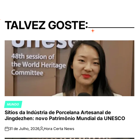
TALVEZ GOSTE:
MUNDO
POSTED
Sítios da Indústria de Porcelana Artesanal de
IN
Jingdezhen: novo Patrimônio Mundial da UNESCO
31 de Julho, 2026
Hora Certa News
on
Publicado
por