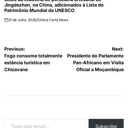
Jingdezhen, na China, adicionados à Lista do
Patrimônio Mundial da UNESCO
31 de Julho, 2026
Hora Certa News
on
Publicado
por
Navegação
Previous:
Next:
Fogo consome totalmente
Presidente do Parlamento
de
estância turística em
Pan-Africano em Visita
artigos
Chizavane
Oficial a Moçambique
Type your email…
Subscribe