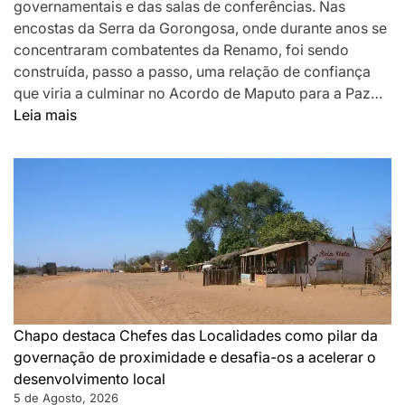
governamentais e das salas de conferências. Nas
encostas da Serra da Gorongosa, onde durante anos se
concentraram combatentes da Renamo, foi sendo
construída, passo a passo, uma relação de confiança
que viria a culminar no Acordo de Maputo para a Paz…
:
Leia mais
DA
MONTANHA
A
MAPUTO:
OS
BASTIDORES
DA
PAZ
QUE
SILENCIOU
Chapo destaca Chefes das Localidades como pilar da
AS
governação de proximidade e desafia-os a acelerar o
ARMAS
desenvolvimento local
EM
5 de Agosto, 2026