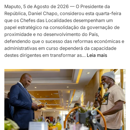
MOÇAMBIQUE
Maputo, 5 de Agosto de 2026 — O Presidente da
República, Daniel Chapo, considerou esta quarta-feira
que os Chefes das Localidades desempenham um
papel estratégico na consolidação da governação de
proximidade e no desenvolvimento do País,
defendendo que o sucesso das reformas económicas e
administrativas em curso dependerá da capacidade
:
destes dirigentes em transformar as…
Leia mais
Chapo
destaca
Chefes
das
Localidad
como
pilar
da
governaç
de