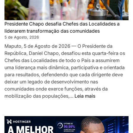
proximida
e
desafia-
os
Presidente Chapo desafia Chefes das Localidades a
a
liderarem transformação das comunidades
acelerar
5 de Agosto, 2026
o
Maputo, 5 de Agosto de 2026 — O Presidente da
desenvolv
República, Daniel Chapo, desafiou esta quarta-feira os
local
Chefes das Localidades de todo o País a assumirem
uma liderança mais dinâmica, participativa e orientada
para resultados, defendendo que cada dirigente deve
deixar um legado de desenvolvimento nas
comunidades onde exerce funções, através da
:
mobilização das populações,…
Leia mais
Presidente
Chapo
desafia
Chefes
das