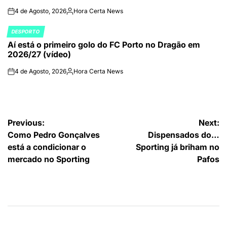
4 de Agosto, 2026
Hora Certa News
on
Publicado
por
DESPORTO
POSTED
Aí está o primeiro golo do FC Porto no Dragão em
IN
2026/27 (vídeo)
4 de Agosto, 2026
Hora Certa News
on
Publicado
por
Navegação
Previous:
Next:
Como Pedro Gonçalves
Dispensados do…
de
está a condicionar o
Sporting já briham no
artigos
mercado no Sporting
Pafos