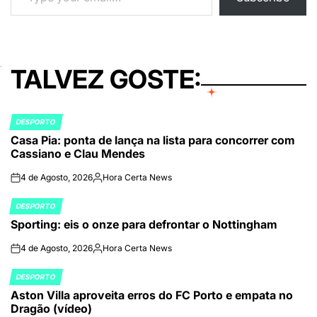
TALVEZ GOSTE:
DESPORTO
POSTED
Casa Pia: ponta de lança na lista para concorrer com
IN
Cassiano e Clau Mendes
4 de Agosto, 2026
Hora Certa News
on
Publicado
por
DESPORTO
POSTED
Sporting: eis o onze para defrontar o Nottingham
IN
4 de Agosto, 2026
Hora Certa News
on
Publicado
por
DESPORTO
POSTED
Aston Villa aproveita erros do FC Porto e empata no
IN
Dragão (vídeo)