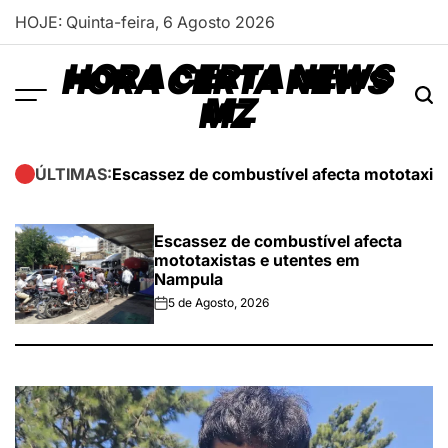
Skip
HOJE: Quinta-feira, 6 Agosto 2026
to
content
HORA CERTA NEWS
MZ
Escassez de combustível afecta mototaxis
ÚLTIMAS:
Escassez de combustível afecta
mototaxistas e utentes em
Nampula
5 de Agosto, 2026
on