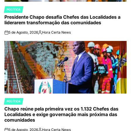
POLÍTICA
POSTED
Presidente Chapo desafia Chefes das Localidades a
IN
liderarem transformação das comunidades
5 de Agosto, 2026
Hora Certa News
on
Publicado
por
POLÍTICA
POSTED
Chapo reúne pela primeira vez os 1.132 Chefes das
IN
Localidades e exige governação mais próxima das
comunidades
5 de Agosto, 2026
Hora Certa News