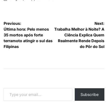
on
Publicado
por
Navegação
Previous:
Next:
Última hora: Pelo menos
Trabalha Melhor à Noite? A
de
35 mortos após forte
Ciência Explica Quem
artigos
terramoto atingir o sul das
Realmente Rende Depois
Filipinas
do Pôr do Sol
Type your email…
Subscribe