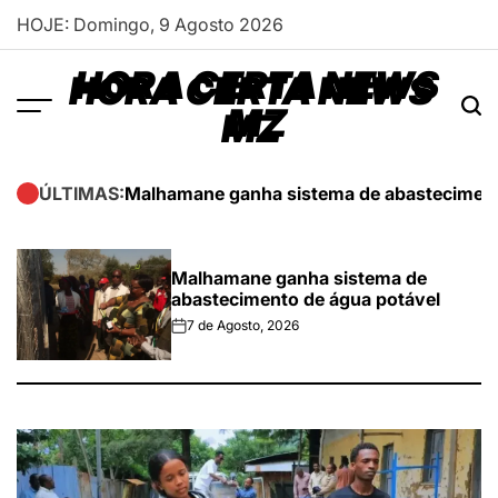
Skip
HOJE: Domingo, 9 Agosto 2026
to
content
HORA CERTA NEWS
MZ
Malhamane ganha sistema de abasteciment
ÚLTIMAS:
Malhamane ganha sistema de
abastecimento de água potável
7 de Agosto, 2026
on