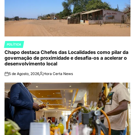
POLÍTICA
POSTED
Chapo destaca Chefes das Localidades como pilar da
IN
governação de proximidade e desafia-os a acelerar o
desenvolvimento local
5 de Agosto, 2026
Hora Certa News
on
Publicado
por