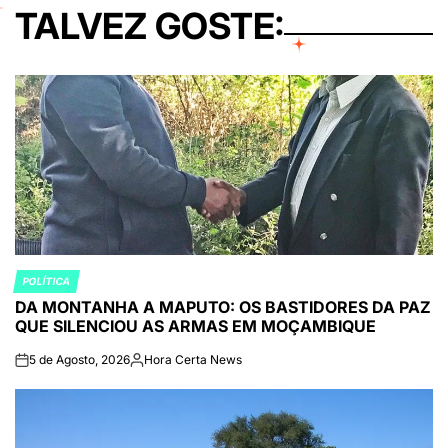
TALVEZ GOSTE:
POLÍTICA
POSTED
DA MONTANHA A MAPUTO: OS BASTIDORES DA PAZ
IN
QUE SILENCIOU AS ARMAS EM MOÇAMBIQUE
5 de Agosto, 2026
Hora Certa News
on
Publicado
por