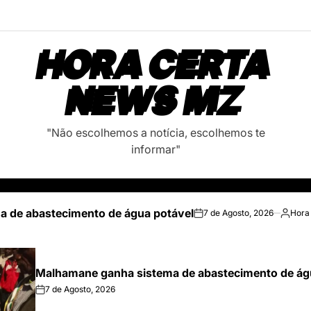
HORA CERTA
NEWS MZ
"Não escolhemos a notícia, escolhemos te
informar"
 de abastecimento de água potável
7 de Agosto, 2026
Hora
on
Posted
by
Malhamane ganha sistema de abastecimento de ág
7 de Agosto, 2026
on