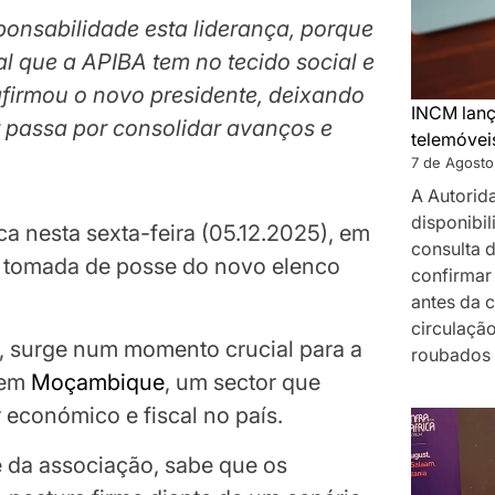
nsabilidade esta liderança, porque
 que a APIBA tem no tecido social e
irmou o novo presidente, deixando
INCM lanç
r passa por consolidar avanços e
telemóvei
7 de Agosto
A Autorid
disponibil
ca nesta sexta-feira (05.12.2025), em
consulta 
e tomada de posse do novo elenco
confirmar 
antes da 
circulaçã
, surge num momento crucial para a
roubados
 em
Moçambique
, um sector que
 económico e fiscal no país.
e da associação, sabe que os