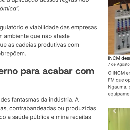
ómica”.
egulatório e viabilidade das empresas
m ambiente que não afaste
ue as cadeias produtivas com
sobrepõem.
INCM desm
7 de Agosto
erno para acabar com
O INCM en
FM que op
Ngauma, p
equipament
ndes fantasmas da indústria. A
itas, contrabandeadas ou produzidas
co a saúde pública e mina receitas