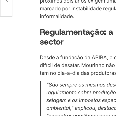
próximos dois anos exigem uma 
marcado por instabilidade regula
informalidade.
Regulamentação: a 
sector
Desde a fundação da APIBA, o q
difícil de desatar. Mourinho n
tem no dia-a-dia das produtoras
“São sempre os mesmos desa
regulamento sobre produção
selagem e os impostos espec
ambiental,” explicou, destac
“encontrar equilíbrios para 