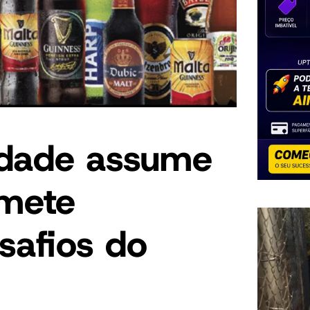
ndade assume
omete
safios do