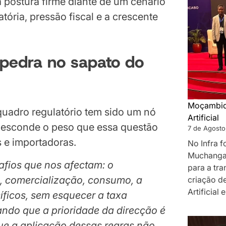
postura firme diante de um cenário
tória, pressão fiscal e a crescente
pedra no sapato do
Moçambiqu
uadro regulatório tem sido um nó
Artificial
ão esconde o peso que essa questão
7 de Agosto
 e importadoras.
No Infra 
Muchanga
fios que nos afectam: o
para a tr
, comercialização, consumo, a
criação de
Artificial
íficos, sem esquecer a taxa
ando que a prioridade da direcção é
que a aplicação dessas regras não