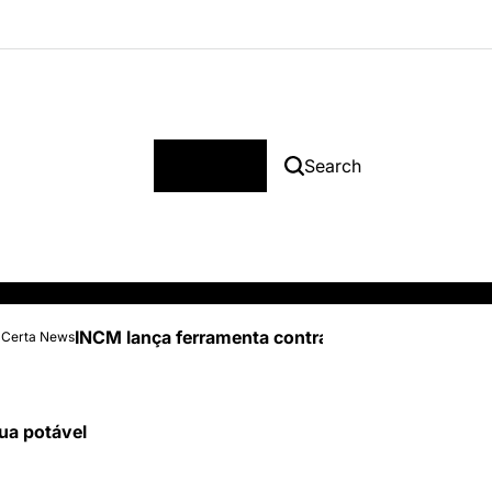
Menu
Search
INCM lança ferramenta contra burlas na compra 
 Certa News
ua potável