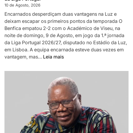
10 de Agosto, 2026
Encarnados desperdiçam duas vantagens na Luz e
deixam escapar os primeiros pontos da temporada O
Benfica empatou 2-2 com o Académico de Viseu, na
noite de domingo, 9 de Agosto, em jogo da 1.ª jornada
da Liga Portugal 2026/27, disputado no Estádio da Luz,
em Lisboa. A equipa encarnada esteve duas vezes em
:
vantagem, mas…
Leia mais
Benfica
empata
2-
2
com
Académico
de
Viseu
na
estreia