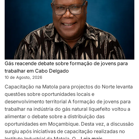
sistema
de
controlo
Gás reacende debate sobre formação de jovens para
trabalhar em Cabo Delgado
10 de Agosto, 2026
Capacitação na Matola para projectos do Norte levanta
questões sobre oportunidades locais e
desenvolvimento territorial A formação de jovens para
trabalhar na indústria do gás natural liquefeito voltou a
alimentar o debate sobre a distribuição das
oportunidades em Moçambique. Desta vez, a discussão
surgiu após iniciativas de capacitação realizadas no
:
Instituto Industrial da Matola. O…
Leia mais