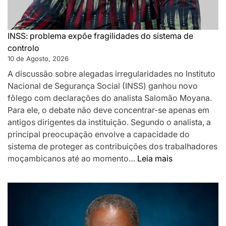
da
Liga
Portugal
INSS: problema expõe fragilidades do sistema de
controlo
10 de Agosto, 2026
A discussão sobre alegadas irregularidades no Instituto
Nacional de Segurança Social (INSS) ganhou novo
fôlego com declarações do analista Salomão Moyana.
Para ele, o debate não deve concentrar-se apenas em
antigos dirigentes da instituição. Segundo o analista, a
principal preocupação envolve a capacidade do
sistema de proteger as contribuições dos trabalhadores
:
moçambicanos até ao momento…
Leia mais
INSS:
problema
expõe
fragilidades
do