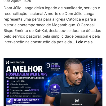
9 de Agosto, 2026
Dom Júlio Langa deixa legado de humildade, serviço e
reconciliação nacional A morte de Dom Júlio Langa
representa uma perda para a Igreja Católica e para a
história contemporânea de Moçambique. O Cardeal,
Bispo Emérito de Xai-Xai, destacou-se durante décadas
pelo serviço pastoral, pela simplicidade pessoal e pela
:
intervenção na construção da paz e da…
Leia mais
Morre
uma
referên
da
Igreja
Católic
em
Moçam