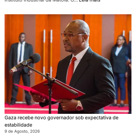
Gás
reacende
debate
sobre
formação
de
jovens
para
trabalhar
em
Cabo
Delgado
Gaza recebe novo governador sob expectativa de
estabilidade
9 de Agosto, 2026