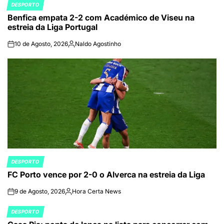
DESPORTO
POSTED
Benfica empata 2-2 com Académico de Viseu na
IN
estreia da Liga Portugal
10 de Agosto, 2026
Naldo Agostinho
on
Publicado
por
DESPORTO
POSTED
FC Porto vence por 2-0 o Alverca na estreia da Liga
IN
9 de Agosto, 2026
Hora Certa News
on
Publicado
por
DESPORTO
POSTED