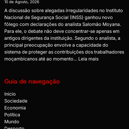
10 de Agosto, 2026
Liga
A discussão sobre alegadas irregularidades no Instituto
Portugal
Nacional de Segurança Social (INSS) ganhou novo
fôlego com declarações do analista Salomão Moyana.
Para ele, o debate não deve concentrar-se apenas em
antigos dirigentes da instituição. Segundo o analista, a
principal preocupação envolve a capacidade do
sistema de proteger as contribuições dos trabalhadores
:
moçambicanos até ao momento…
Leia mais
INSS:
problema
expõe
Guia de navegação
fragilidades
do
Início
sistema
Sociedade
de
Economia
controlo
Política
Mundo
Desporto