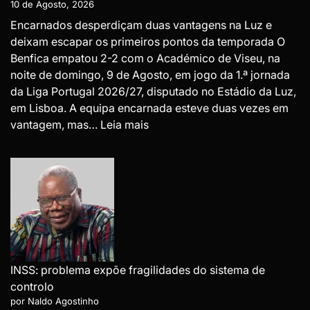
10 de Agosto, 2026
Encarnados desperdiçam duas vantagens na Luz e
deixam escapar os primeiros pontos da temporada O
Benfica empatou 2-2 com o Académico de Viseu, na
noite de domingo, 9 de Agosto, em jogo da 1.ª jornada
da Liga Portugal 2026/27, disputado no Estádio da Luz,
em Lisboa. A equipa encarnada esteve duas vezes em
:
vantagem, mas…
Leia mais
Benfica
empata
2-
2
com
Académico
de
Viseu
INSS: problema expõe fragilidades do sistema de
na
controlo
estreia
por Naldo Agostinho
da