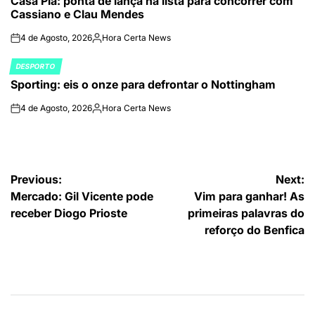
Casa Pia: ponta de lança na lista para concorrer com
IN
Cassiano e Clau Mendes
4 de Agosto, 2026
Hora Certa News
on
Publicado
por
DESPORTO
POSTED
Sporting: eis o onze para defrontar o Nottingham
IN
4 de Agosto, 2026
Hora Certa News
on
Publicado
por
Navegação
Previous:
Next:
Mercado: Gil Vicente pode
Vim para ganhar! As
de
receber Diogo Prioste
primeiras palavras do
artigos
reforço do Benfica