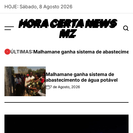
Skip
HOJE: Sábado, 8 Agosto 2026
to
content
HORA CERTA NEWS
MZ
Malhamane ganha sistema de abasteciment
ÚLTIMAS:
Malhamane ganha sistema de
abastecimento de água potável
7 de Agosto, 2026
on