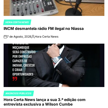
HORA CERTA NEWS
POSTED
INCM desmantela rádio FM ilegal no Niassa
IN
7 de Agosto, 2026
Hora Certa News
on
Publicado
por
ANÚNCIOS PÚBLICOS
POSTED
Hora Certa News lança a sua 3.ª edição com
IN
entrevista exclusiva a Wilson Cumbe