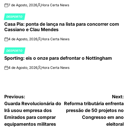
7 de Agosto, 2026
Hora Certa News
on
Publicado
por
DESPORTO
POSTED
Casa Pia: ponta de lança na lista para concorrer com
IN
Cassiano e Clau Mendes
4 de Agosto, 2026
Hora Certa News
on
Publicado
por
DESPORTO
POSTED
Sporting: eis o onze para defrontar o Nottingham
IN
4 de Agosto, 2026
Hora Certa News
on
Publicado
por
Navegação
Previous:
Next:
Guarda Revolucionária do
Reforma tributária enfrenta
de
Irã usou empresa dos
pressão de 50 projetos no
artigos
Emirados para comprar
Congresso em ano
equipamentos militares
eleitoral