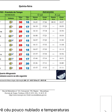
Gás
ê céu pouco nublado e temperaturas
pod