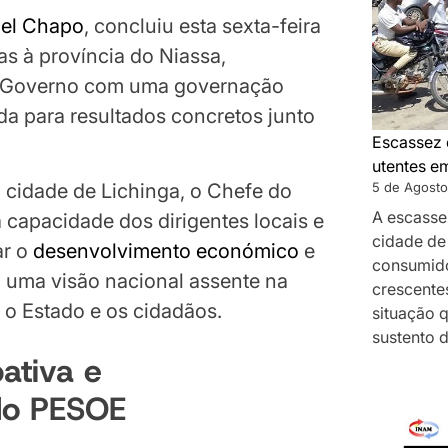
iel Chapo
, concluiu esta sexta-feira
ias à província do Niassa,
o Governo com uma governação
tada para resultados concretos junto
Escassez 
utentes e
 cidade de Lichinga, o Chefe do
5 de Agosto
A escasse
 capacidade dos dirigentes locais e
cidade de
ar o
desenvolvimento económico
e
consumido
o uma visão nacional assente na
crescentes
 o Estado e os cidadãos.
situação 
sustento 
ativa e
o PESOE