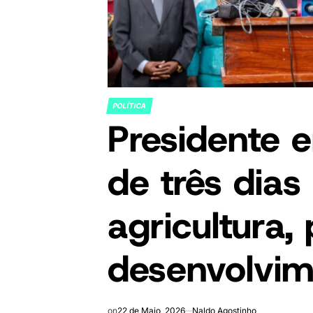
POLÍTICA
POSTED
Presidente e
IN
de três dia
agricultura,
desenvolvim
on
22 de Maio, 2026
Naldo Agostinho