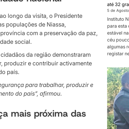
até 32 gra
5 de Agosto
o longo da visita, o Presidente
Instituto
das populações de Niassa,
para esta 
província com a preservação da paz,
estável na
céu pouco
idade social.
algumas r
registar n
 cidadãos da região demonstraram
, produzir e contribuir activamente
o país.
gurança para trabalhar, produzir e
mento do país”, afirmou.
iça mais próxima das