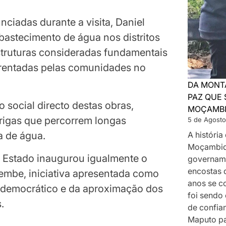
ciadas durante a visita, Daniel
astecimento de água nos distritos
truturas consideradas fundamentais
nfrentadas pelas comunidades no
DA MONT
PAZ QUE 
 social directo destas obras,
MOÇAMB
rigas que percorrem longas
5 de Agosto
A históri
a de água.
Moçambiq
o Estado inaugurou igualmente o
govername
encostas 
Muembe, iniciativa apresentada como
anos se c
o democrático e da aproximação dos
foi sendo
.
de confia
Maputo p