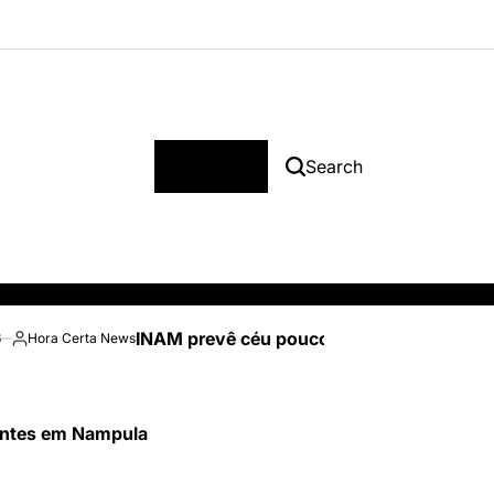
Menu
Search
INAM prevê céu pouco nublado e temperatu
6
Hora Certa News
Posted
by
tentes em Nampula