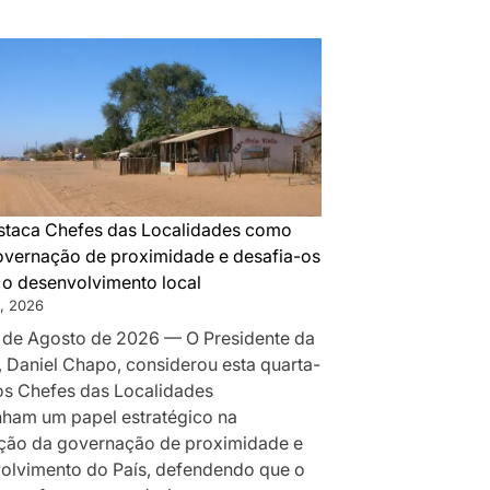
DA
MONTANHA
A
MAPUTO:
OS
BASTIDORES
DA
PAZ
QUE
taca Chefes das Localidades como
SILENCIOU
governação de proximidade e desafia-os
AS
r o desenvolvimento local
ARMAS
, 2026
EM
 de Agosto de 2026 — O Presidente da
MOÇAMBIQUE
, Daniel Chapo, considerou esta quarta-
 os Chefes das Localidades
am um papel estratégico na
ção da governação de proximidade e
olvimento do País, defendendo que o