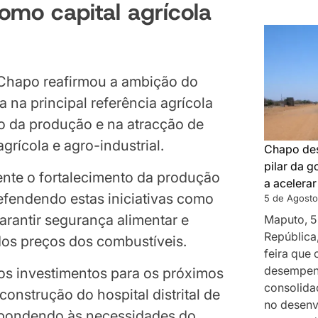
omo capital agrícola
Chapo reafirmou a ambição do
 na principal referência agrícola
o da produção e na atracção de
grícola e agro-industrial.
Chapo des
pilar da 
ente o fortalecimento da produção
a acelera
defendendo estas iniciativas como
5 de Agosto
rantir segurança alimentar e
Maputo, 5
República
dos preços dos combustíveis.
feira que
desempenh
os investimentos para os próximos
consolida
onstrução do hospital distrital de
no desenv
spondendo às necessidades do