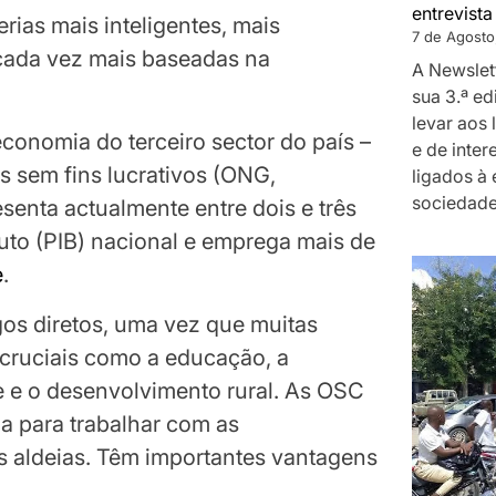
entrevist
rias mais inteligentes, mais
7 de Agosto
 cada vez mais baseadas na
A Newslet
sua 3.ª e
levar aos 
economia do terceiro sector do país –
e de inte
s sem fins lucrativos (ONG,
ligados à
sociedade
senta actualmente entre dois e três
uto (PIB) nacional e emprega mais de
e
.
os diretos, uma vez que muitas
cruciais como a educação, a
e e o desenvolvimento rural. As OSC
a para trabalhar com as
s aldeias. Têm importantes vantagens