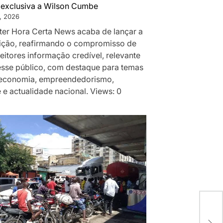
a exclusiva a Wilson Cumbe
, 2026
ter Hora Certa News acaba de lançar a
dição, reafirmando o compromisso de
leitores informação credível, relevante
resse público, com destaque para temas
 economia, empreendedorismo,
 e actualidade nacional. Views: 0
Moç