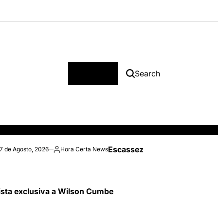
Menu
Search
Escassez de combustível afe
7 de Agosto, 2026
Hora Certa News
Posted
by
ista exclusiva a Wilson Cumbe