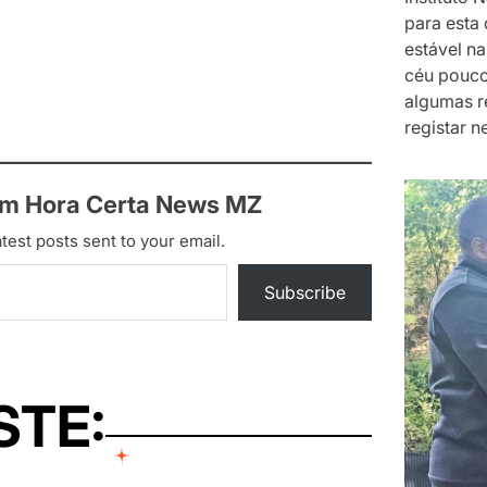
para esta 
estável na
céu pouco
algumas r
registar n
om Hora Certa News MZ
test posts sent to your email.
Subscribe
STE: