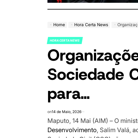
Home
Hora Certa News
Organizaç
HORA CERTA NEWS
POSTED
Organizaçõe
IN
Sociedade Ci
para…
on
14 de Maio, 2026
Maputo, 14 Mai (AIM) – O mini
Desenvolvimento
, Salim Valá, 