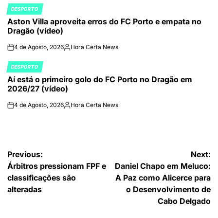
por
DESPORTO
POSTED
Aston Villa aproveita erros do FC Porto e empata no
IN
Dragão (vídeo)
4 de Agosto, 2026
Hora Certa News
on
Publicado
por
DESPORTO
POSTED
Aí está o primeiro golo do FC Porto no Dragão em
IN
2026/27 (vídeo)
4 de Agosto, 2026
Hora Certa News
on
Publicado
por
Navegação
Previous:
Next:
Árbitros pressionam FPF e
Daniel Chapo em Meluco:
de
classificações são
A Paz como Alicerce para
artigos
alteradas
o Desenvolvimento de
Cabo Delgado