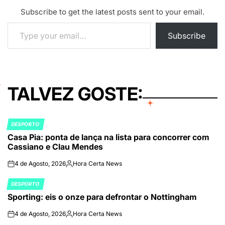
Subscribe to get the latest posts sent to your email.
Type your email…
Subscribe
TALVEZ GOSTE:
DESPORTO
POSTED
Casa Pia: ponta de lança na lista para concorrer com
IN
Cassiano e Clau Mendes
4 de Agosto, 2026
Hora Certa News
on
Publicado
por
DESPORTO
POSTED
Sporting: eis o onze para defrontar o Nottingham
IN
4 de Agosto, 2026
Hora Certa News
on
Publicado