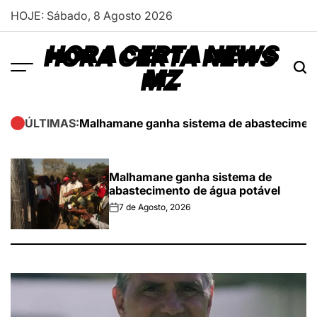
Skip
HOJE: Sábado, 8 Agosto 2026
to
content
HORA CERTA NEWS
MZ
Malhamane ganha sistema de abasteciment
ÚLTIMAS:
Malhamane ganha sistema de
abastecimento de água potável
7 de Agosto, 2026
on