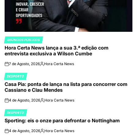
ANÚNCIOS PÚBLICOS
POSTED
Hora Certa News lança a sua 3.ª edição com
IN
entrevista exclusiva a Wilson Cumbe
7 de Agosto, 2026
Hora Certa News
on
Publicado
por
DESPORTO
POSTED
Casa Pia: ponta de lança na lista para concorrer com
IN
Cassiano e Clau Mendes
4 de Agosto, 2026
Hora Certa News
on
Publicado
por
DESPORTO
POSTED
Sporting: eis o onze para defrontar o Nottingham
IN
4 de Agosto, 2026
Hora Certa News
on
Publicado