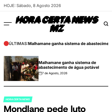
Skip
HOJE: Sábado, 8 Agosto 2026
to
content
HORA CERTA NEWS
MZ
Malhamane ganha sistema de abasteciment
ÚLTIMAS:
Malhamane ganha sistema de
abastecimento de água potável
7 de Agosto, 2026
on
HORA CERTA NEWS
POSTED
Mondlane pede luto
IN