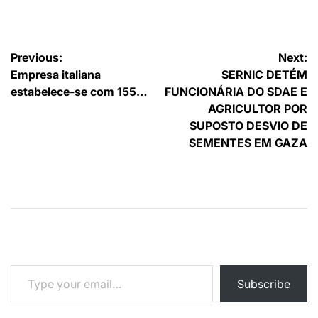
por
Navegação
Previous:
Next:
Empresa italiana
SERNIC DETÉM
de
estabelece-se com 155…
FUNCIONÁRIA DO SDAE E
artigos
AGRICULTOR POR
SUPOSTO DESVIO DE
SEMENTES EM GAZA
Type your email…
Subscribe