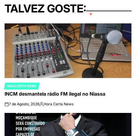
TALVEZ GOSTE:
HORA CERTA NEWS
POSTED
INCM desmantela rádio FM ilegal no Niassa
IN
7 de Agosto, 2026
Hora Certa News
on
Publicado
por