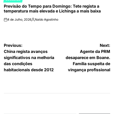
POSTED
Previsão do Tempo para Domingo: Tete regista a
IN
temperatura mais elevada e Lichinga a mais baixa
4 de Julho, 2026
Naldo Agostinho
on
Publicado
por
Navegação
Previous:
Next:
China regista avanços
Agente da PRM
de
significativos na melhoria
desaparece em Boane.
artigos
das condições
Família suspeita de
habitacionais desde 2012
vingança profissional
Type your email…