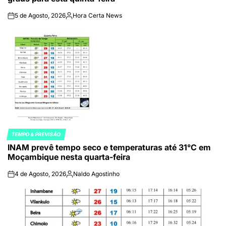
5 de Agosto, 2026
Hora Certa News
on
Publicado
por
TEMPO & PREVISÃO
POSTED
INAM prevê tempo seco e temperaturas até 31°C em
IN
Moçambique nesta quarta-feira
4 de Agosto, 2026
Naldo Agostinho
on
Publicado
por