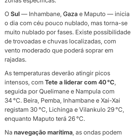
zonas específicas.
O
Sul
— Inhambane,
Gaza
e Maputo — inicia
o dia com céu pouco nublado, mas torna-se
muito nublado por fases. Existe possibilidade
de trovoadas e chuvas localizadas, com
vento moderado que poderá soprar em
rajadas.
As temperaturas deverão atingir picos
intensos, com
Tete a liderar com 40 °C
,
seguida por Quelimane e Nampula com
34 °C. Beira, Pemba, Inhambane e Xai-Xai
registam 30 °C, Lichinga e Vilankulo 29 °C,
enquanto Maputo terá 26 °C.
Na
navegação marítima
, as ondas podem