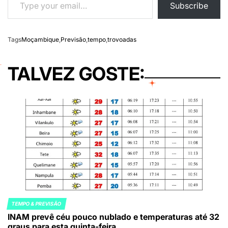
Subscribe
Tags
Moçambique
,
Previsão
,
tempo
,
trovoadas
TALVEZ GOSTE:
TEMPO & PREVISÃO
POSTED
INAM prevê céu pouco nublado e temperaturas até 32
IN
graus para esta quinta-feira