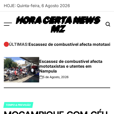
Skip
HOJE: Quinta-feira, 6 Agosto 2026
to
content
HORA CERTA NEWS
MZ
Escassez de combustível afecta mototaxis
ÚLTIMAS:
Escassez de combustível afecta
mototaxistas e utentes em
Nampula
5 de Agosto, 2026
on
TEMPO & PREVISÃO
POSTED
IN