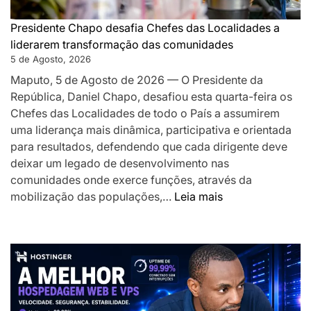
desafia-
os
Presidente Chapo desafia Chefes das Localidades a
a
liderarem transformação das comunidades
acelerar
5 de Agosto, 2026
o
Maputo, 5 de Agosto de 2026 — O Presidente da
desenvolv
República, Daniel Chapo, desafiou esta quarta-feira os
local
Chefes das Localidades de todo o País a assumirem
uma liderança mais dinâmica, participativa e orientada
para resultados, defendendo que cada dirigente deve
deixar um legado de desenvolvimento nas
comunidades onde exerce funções, através da
:
mobilização das populações,…
Leia mais
Presidente
Chapo
desafia
Chefes
das
Localidades