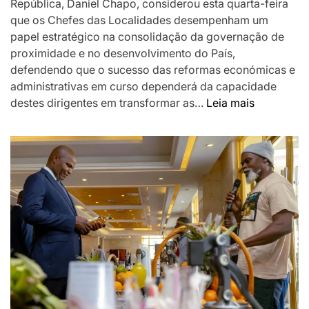
República, Daniel Chapo, considerou esta quarta-feira
que os Chefes das Localidades desempenham um
papel estratégico na consolidação da governação de
proximidade e no desenvolvimento do País,
defendendo que o sucesso das reformas económicas e
administrativas em curso dependerá da capacidade
:
destes dirigentes em transformar as…
Leia mais
Chapo
destaca
Chefes
das
Localidad
como
pilar
da
governaç
de
proximida
e