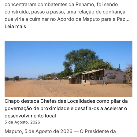
concentraram combatentes da Renamo, foi sendo
construída, passo a passo, uma relação de confiança
que viria a culminar no Acordo de Maputo para a Paz…
:
Leia mais
DA
MONTANHA
A
MAPUTO:
OS
BASTIDORES
DA
PAZ
QUE
SILENCIOU
Chapo destaca Chefes das Localidades como pilar da
AS
governação de proximidade e desafia-os a acelerar o
ARMAS
desenvolvimento local
EM
5 de Agosto, 2026
MOÇAMBIQUE
Maputo, 5 de Agosto de 2026 — O Presidente da