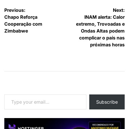
Navegação
Previous:
Next:
Chapo Reforça
INAM alerta: Calor
de
Cooperação com
extremo, Trovoadas e
artigos
Zimbabwe
Ondas Altas podem
complicar o país nas
próximas horas
Type your email…
Subscribe