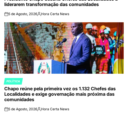
liderarem transformação das comunidades
5 de Agosto, 2026
Hora Certa News
on
Publicado
por
POLÍTICA
POSTED
Chapo reúne pela primeira vez os 1.132 Chefes das
IN
Localidades e exige governação mais próxima das
comunidades
5 de Agosto, 2026
Hora Certa News
on
Publicado
por