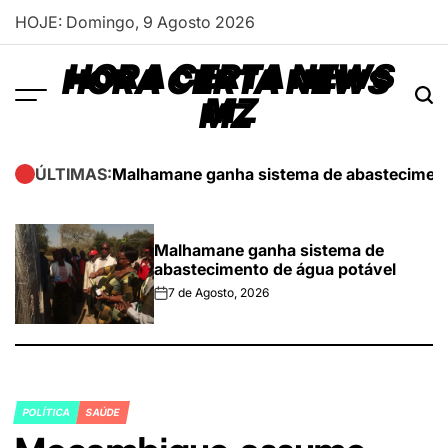
Skip
HOJE: Domingo, 9 Agosto 2026
to
content
HORA CERTA NEWS
MZ
Malhamane ganha sistema de abasteciment
ÚLTIMAS:
Malhamane ganha sistema de
abastecimento de água potável
7 de Agosto, 2026
on
POLÍTICA
SAÚDE
POSTED
IN