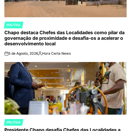
POLÍTICA
POSTED
Chapo destaca Chefes das Localidades como pilar da
IN
governação de proximidade e desafia-os a acelerar o
desenvolvimento local
5 de Agosto, 2026
Hora Certa News
on
Publicado
por
POLÍTICA
POSTED
Presidente Chapo desafia Chefes das Localidades a
IN