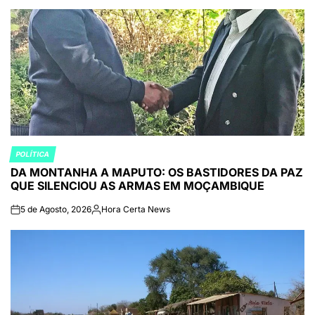
POLÍTICA
POSTED
DA MONTANHA A MAPUTO: OS BASTIDORES DA PAZ
IN
QUE SILENCIOU AS ARMAS EM MOÇAMBIQUE
5 de Agosto, 2026
Hora Certa News
on
Publicado
por