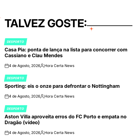
TALVEZ GOSTE:
DESPORTO
POSTED
Casa Pia: ponta de lança na lista para concorrer com
IN
Cassiano e Clau Mendes
4 de Agosto, 2026
Hora Certa News
on
Publicado
por
DESPORTO
POSTED
Sporting: eis o onze para defrontar o Nottingham
IN
4 de Agosto, 2026
Hora Certa News
on
Publicado
por
DESPORTO
POSTED
Aston Villa aproveita erros do FC Porto e empata no
IN
Dragão (vídeo)
4 de Agosto, 2026
Hora Certa News
on
Publicado