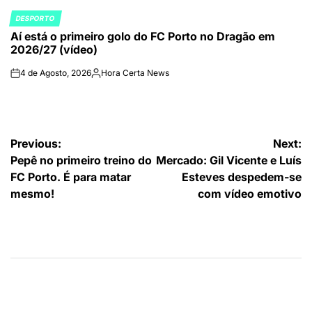
por
DESPORTO
POSTED
Aí está o primeiro golo do FC Porto no Dragão em
IN
2026/27 (vídeo)
4 de Agosto, 2026
Hora Certa News
on
Publicado
por
Navegação
Previous:
Next:
Pepê no primeiro treino do
Mercado: Gil Vicente e Luís
de
FC Porto. É para matar
Esteves despedem-se
artigos
mesmo!
com vídeo emotivo