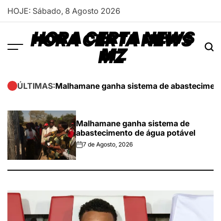
Skip
HOJE: Sábado, 8 Agosto 2026
to
content
HORA CERTA NEWS
MZ
Malhamane ganha sistema de abasteciment
ÚLTIMAS:
Malhamane ganha sistema de
abastecimento de água potável
7 de Agosto, 2026
on