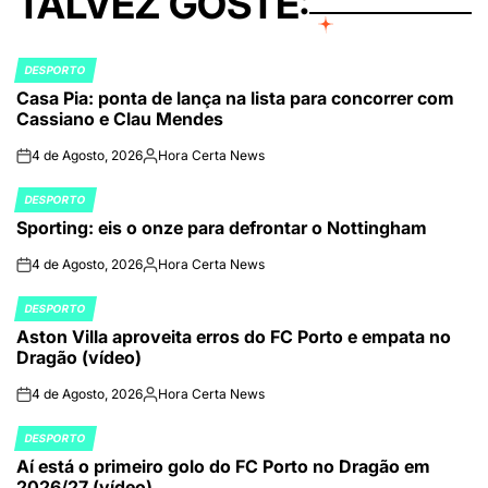
TALVEZ GOSTE:
DESPORTO
POSTED
Casa Pia: ponta de lança na lista para concorrer com
IN
Cassiano e Clau Mendes
4 de Agosto, 2026
Hora Certa News
on
Publicado
por
DESPORTO
POSTED
Sporting: eis o onze para defrontar o Nottingham
IN
4 de Agosto, 2026
Hora Certa News
on
Publicado
por
DESPORTO
POSTED
Aston Villa aproveita erros do FC Porto e empata no
IN
Dragão (vídeo)
4 de Agosto, 2026
Hora Certa News
on
Publicado
por
DESPORTO
POSTED
Aí está o primeiro golo do FC Porto no Dragão em
IN
2026/27 (vídeo)