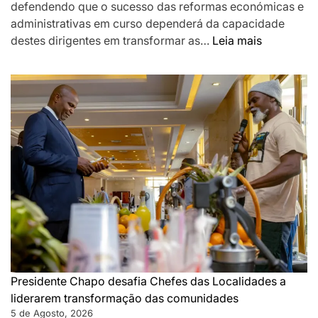
defendendo que o sucesso das reformas económicas e
administrativas em curso dependerá da capacidade
:
destes dirigentes em transformar as…
Leia mais
Chapo
destaca
Chefes
das
Localidad
como
pilar
da
governaç
de
proximida
e
desafia-
os
Presidente Chapo desafia Chefes das Localidades a
a
liderarem transformação das comunidades
acelerar
5 de Agosto, 2026