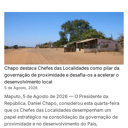
DA
MONTANHA
A
MAPUTO:
OS
BASTIDORES
DA
PAZ
QUE
SILENCIOU
Chapo destaca Chefes das Localidades como pilar da
AS
governação de proximidade e desafia-os a acelerar o
ARMAS
desenvolvimento local
EM
5 de Agosto, 2026
MOÇAMBIQUE
Maputo, 5 de Agosto de 2026 — O Presidente da
República, Daniel Chapo, considerou esta quarta-feira
que os Chefes das Localidades desempenham um
papel estratégico na consolidação da governação de
proximidade e no desenvolvimento do País,