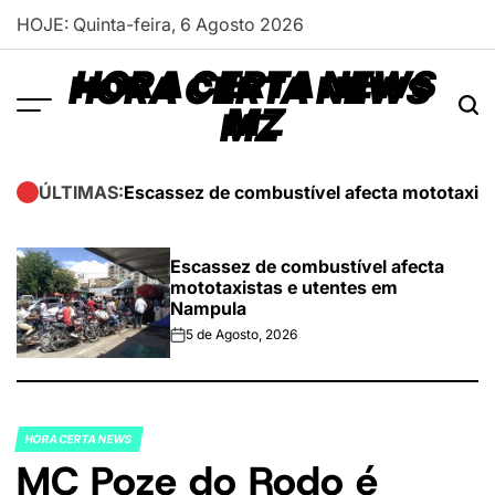
Skip
HOJE: Quinta-feira, 6 Agosto 2026
to
content
HORA CERTA NEWS
MZ
Escassez de combustível afecta mototaxis
ÚLTIMAS:
Escassez de combustível afecta
mototaxistas e utentes em
Nampula
5 de Agosto, 2026
on
HORA CERTA NEWS
POSTED
MC Poze do Rodo é
IN