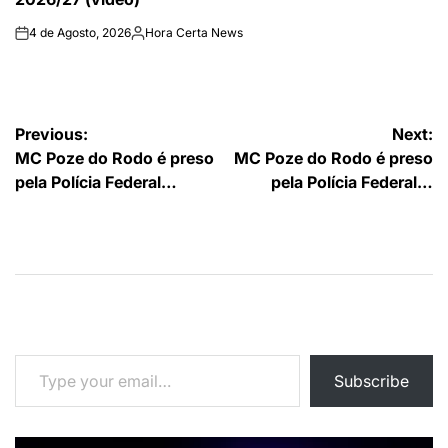
4 de Agosto, 2026
Hora Certa News
on
Publicado
por
Navegação
Previous:
Next:
MC Poze do Rodo é preso
MC Poze do Rodo é preso
de
pela Polícia Federal…
pela Polícia Federal…
artigos
Type your email…
Subscribe