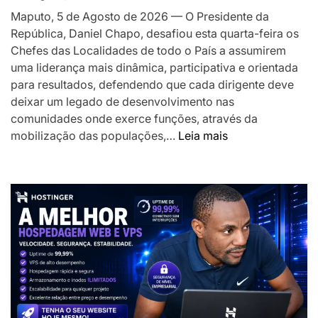
o
Maputo, 5 de Agosto de 2026 — O Presidente da
desenvolv
República, Daniel Chapo, desafiou esta quarta-feira os
local
Chefes das Localidades de todo o País a assumirem
uma liderança mais dinâmica, participativa e orientada
para resultados, defendendo que cada dirigente deve
deixar um legado de desenvolvimento nas
comunidades onde exerce funções, através da
:
mobilização das populações,…
Leia mais
Presidente
Chapo
desafia
Chefes
das
Localidades
a
liderarem
transformação
das