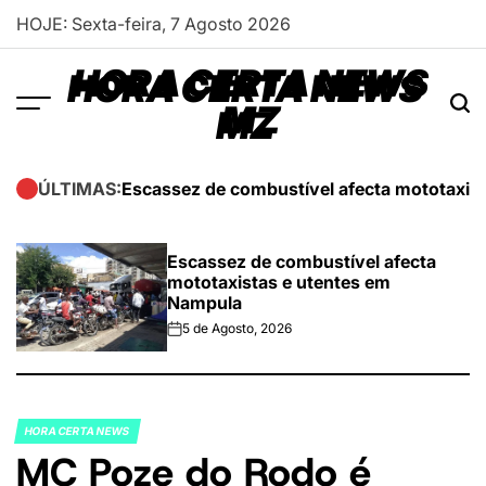
Skip
HOJE: Sexta-feira, 7 Agosto 2026
to
content
HORA CERTA NEWS
MZ
Escassez de combustível afecta mototaxis
ÚLTIMAS:
Escassez de combustível afecta
mototaxistas e utentes em
Nampula
5 de Agosto, 2026
on
HORA CERTA NEWS
POSTED
MC Poze do Rodo é
IN