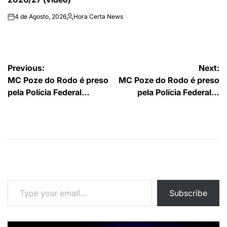
4 de Agosto, 2026
Hora Certa News
on
Publicado
por
Navegação
Previous:
Next:
MC Poze do Rodo é preso
MC Poze do Rodo é preso
de
pela Polícia Federal…
pela Polícia Federal…
artigos
Type your email…
Subscribe