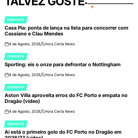
TALVEZ GOSTE:
DESPORTO
POSTED
Casa Pia: ponta de lança na lista para concorrer com
IN
Cassiano e Clau Mendes
4 de Agosto, 2026
Hora Certa News
on
Publicado
por
DESPORTO
POSTED
Sporting: eis o onze para defrontar o Nottingham
IN
4 de Agosto, 2026
Hora Certa News
on
Publicado
por
DESPORTO
POSTED
Aston Villa aproveita erros do FC Porto e empata no
IN
Dragão (vídeo)
4 de Agosto, 2026
Hora Certa News
on
Publicado
por
DESPORTO
POSTED
Aí está o primeiro golo do FC Porto no Dragão em
IN
2026/27 (vídeo)