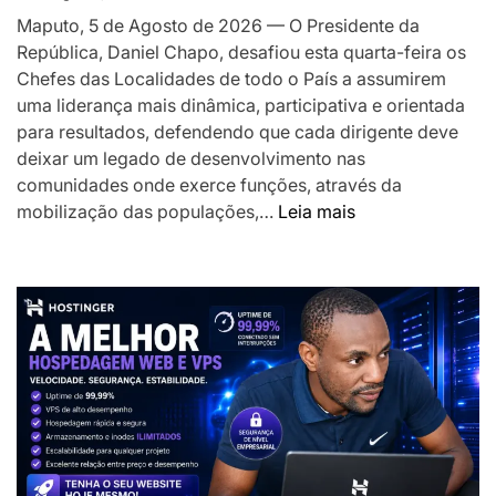
o
Maputo, 5 de Agosto de 2026 — O Presidente da
desenvolv
República, Daniel Chapo, desafiou esta quarta-feira os
local
Chefes das Localidades de todo o País a assumirem
uma liderança mais dinâmica, participativa e orientada
para resultados, defendendo que cada dirigente deve
deixar um legado de desenvolvimento nas
comunidades onde exerce funções, através da
:
mobilização das populações,…
Leia mais
Presidente
Chapo
desafia
Chefes
das
Localidades
a
liderarem
transformação
das