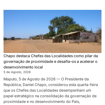
DA
MONTANHA
A
MAPUTO:
OS
BASTIDORES
DA
PAZ
QUE
SILENCIOU
Chapo destaca Chefes das Localidades como pilar da
AS
governação de proximidade e desafia-os a acelerar o
ARMAS
desenvolvimento local
EM
5 de Agosto, 2026
MOÇAMBIQUE
Maputo, 5 de Agosto de 2026 — O Presidente da
República, Daniel Chapo, considerou esta quarta-feira
que os Chefes das Localidades desempenham um
papel estratégico na consolidação da governação de
proximidade e no desenvolvimento do País,