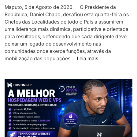
o
Maputo, 5 de Agosto de 2026 — O Presidente da
desenvolv
República, Daniel Chapo, desafiou esta quarta-feira os
local
Chefes das Localidades de todo o País a assumirem
uma liderança mais dinâmica, participativa e orientada
para resultados, defendendo que cada dirigente deve
deixar um legado de desenvolvimento nas
comunidades onde exerce funções, através da
:
mobilização das populações,…
Leia mais
Presidente
Chapo
desafia
Chefes
das
Localidades
a
liderarem
transformação
das