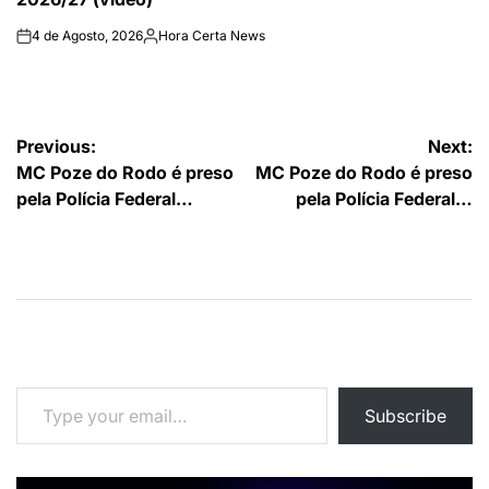
4 de Agosto, 2026
Hora Certa News
on
Publicado
por
Navegação
Previous:
Next:
MC Poze do Rodo é preso
MC Poze do Rodo é preso
de
pela Polícia Federal…
pela Polícia Federal…
artigos
Type your email…
Subscribe