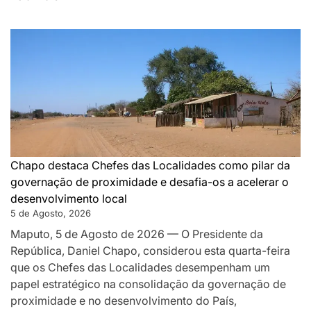
DA
MONTANHA
A
MAPUTO:
OS
BASTIDORES
DA
PAZ
QUE
SILENCIOU
Chapo destaca Chefes das Localidades como pilar da
AS
governação de proximidade e desafia-os a acelerar o
ARMAS
desenvolvimento local
EM
5 de Agosto, 2026
MOÇAMBIQUE
Maputo, 5 de Agosto de 2026 — O Presidente da
República, Daniel Chapo, considerou esta quarta-feira
que os Chefes das Localidades desempenham um
papel estratégico na consolidação da governação de
proximidade e no desenvolvimento do País,