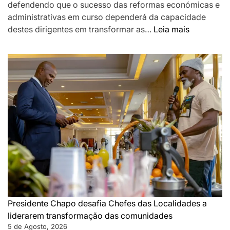
defendendo que o sucesso das reformas económicas e
administrativas em curso dependerá da capacidade
:
destes dirigentes em transformar as…
Leia mais
Chapo
destaca
Chefes
das
Localidad
como
pilar
da
governaç
de
proximida
e
desafia-
os
Presidente Chapo desafia Chefes das Localidades a
a
liderarem transformação das comunidades
acelerar
5 de Agosto, 2026