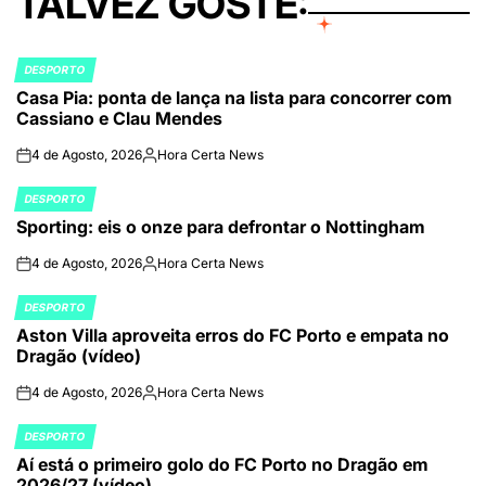
TALVEZ GOSTE:
DESPORTO
POSTED
Casa Pia: ponta de lança na lista para concorrer com
IN
Cassiano e Clau Mendes
4 de Agosto, 2026
Hora Certa News
on
Publicado
por
DESPORTO
POSTED
Sporting: eis o onze para defrontar o Nottingham
IN
4 de Agosto, 2026
Hora Certa News
on
Publicado
por
DESPORTO
POSTED
Aston Villa aproveita erros do FC Porto e empata no
IN
Dragão (vídeo)
4 de Agosto, 2026
Hora Certa News
on
Publicado
por
DESPORTO
POSTED
Aí está o primeiro golo do FC Porto no Dragão em
IN
2026/27 (vídeo)