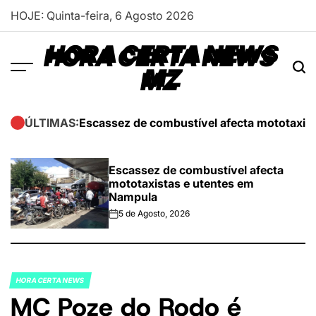
Skip
HOJE: Quinta-feira, 6 Agosto 2026
to
content
HORA CERTA NEWS
MZ
Escassez de combustível afecta mototaxis
ÚLTIMAS:
Escassez de combustível afecta
mototaxistas e utentes em
Nampula
5 de Agosto, 2026
on
HORA CERTA NEWS
POSTED
MC Poze do Rodo é
IN