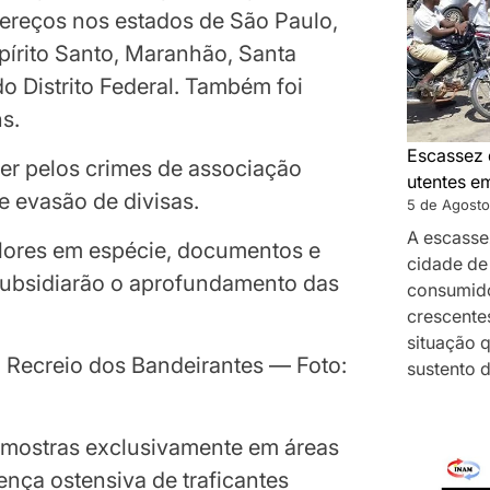
ereços nos estados de São Paulo,
pírito Santo, Maranhão, Santa
do Distrito Federal. Também foi
s.
Escassez 
er pelos crimes de associação
utentes e
e evasão de divisas.
5 de Agosto
A escasse
lores em espécie, documentos e
cidade de
subsidiarão o aprofundamento das
consumido
crescentes
situação 
 Recreio dos Bandeirantes — Foto:
sustento 
 mostras exclusivamente em áreas
nça ostensiva de traficantes