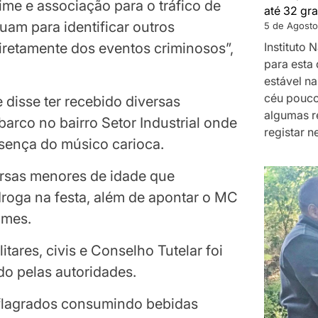
ime e associação para o tráfico de
até 32 gra
uam para identificar outros
5 de Agosto
Instituto
iretamente dos eventos criminosos”,
para esta 
estável na
céu pouco
 disse ter recebido diversas
algumas r
arco no bairro Setor Industrial onde
registar n
esença do músico carioca.
ersas menores de idade que
roga na festa, além de apontar o MC
imes.
itares, civis e Conselho Tutelar foi
do pelas autoridades.
flagrados consumindo bebidas