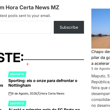
om Hora Certa News MZ
test posts sent to your email.
Subscribe
Chapo des
STE:
pilar da 
a acelera
5 de Agosto
DESPORTO
Maputo, 5
POSTED
Sporting: eis o onze para defrontar o
IN
República
es
Nottingham
feira que
desempenh
4 de Agosto, 2026
Hora Certa News
on
Publicado
consolida
por
DESPORTO
no desenv
POSTED
o
Aí está o primeiro golo do FC Porto no
IN