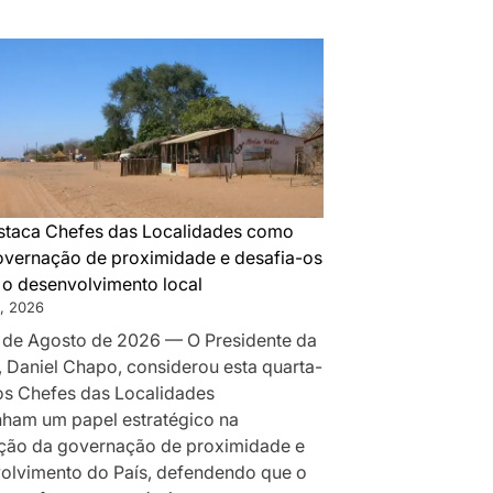
DA
MONTANHA
A
MAPUTO:
OS
BASTIDORES
DA
PAZ
QUE
taca Chefes das Localidades como
SILENCIOU
governação de proximidade e desafia-os
AS
r o desenvolvimento local
ARMAS
, 2026
EM
 de Agosto de 2026 — O Presidente da
MOÇAMBIQUE
, Daniel Chapo, considerou esta quarta-
 os Chefes das Localidades
am um papel estratégico na
ção da governação de proximidade e
olvimento do País, defendendo que o