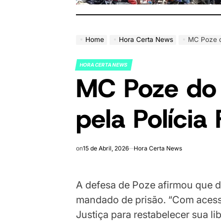
Home
Hora Certa News
MC Poze d
HORA CERTA NEWS
POSTED
MC Poze do
IN
pela Polícia
on
15 de Abril, 2026
Hora Certa News
A defesa de Poze afirmou que d
mandado de prisão. “Com acess
Justiça para restabelecer sua li