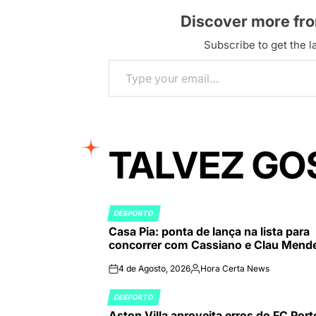
Discover more fr
Subscribe to get the la
Type your email…
TALVEZ GO
DESPORTO
POSTED
Casa Pia: ponta de lança na lista para
IN
concorrer com Cassiano e Clau Mend
4 de Agosto, 2026
Hora Certa News
on
Publicado
por
DESPORTO
POSTED
Aston Villa aproveita erros do FC Port
IN