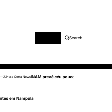
Menu
Search
INAM prevê céu pouco nublado e temperatu
6
Hora Certa News
Posted
by
tentes em Nampula