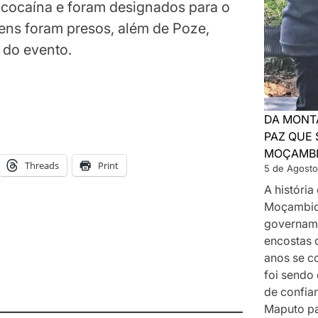
 cocaína e foram designados para o
ens foram presos, além de Poze,
do evento.
DA MONT
PAZ QUE 
MOÇAMB
Threads
Print
5 de Agosto
A históri
Moçambiq
govername
encostas 
anos se c
foi sendo
de confia
Maputo p