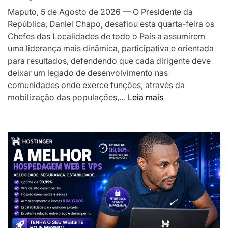
o
Maputo, 5 de Agosto de 2026 — O Presidente da
desenvolv
República, Daniel Chapo, desafiou esta quarta-feira os
local
Chefes das Localidades de todo o País a assumirem
uma liderança mais dinâmica, participativa e orientada
para resultados, defendendo que cada dirigente deve
deixar um legado de desenvolvimento nas
comunidades onde exerce funções, através da
:
mobilização das populações,…
Leia mais
Presidente
Chapo
desafia
Chefes
das
Localidades
a
liderarem
transformação
das