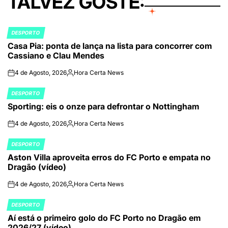
TALVEZ GOSTE:
DESPORTO
POSTED
Casa Pia: ponta de lança na lista para concorrer com
IN
Cassiano e Clau Mendes
4 de Agosto, 2026
Hora Certa News
on
Publicado
por
DESPORTO
POSTED
Sporting: eis o onze para defrontar o Nottingham
IN
4 de Agosto, 2026
Hora Certa News
on
Publicado
por
DESPORTO
POSTED
Aston Villa aproveita erros do FC Porto e empata no
IN
Dragão (vídeo)
4 de Agosto, 2026
Hora Certa News
on
Publicado
por
DESPORTO
POSTED
Aí está o primeiro golo do FC Porto no Dragão em
IN
2026/27 (vídeo)