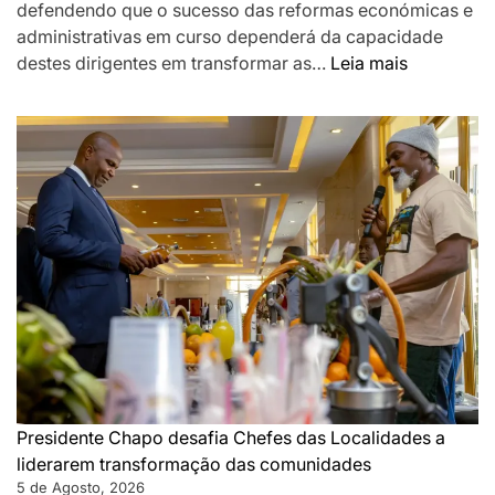
defendendo que o sucesso das reformas económicas e
administrativas em curso dependerá da capacidade
:
destes dirigentes em transformar as…
Leia mais
Chapo
destaca
Chefes
das
Localidad
como
pilar
da
governaç
de
proximida
e
desafia-
os
Presidente Chapo desafia Chefes das Localidades a
a
liderarem transformação das comunidades
acelerar
5 de Agosto, 2026