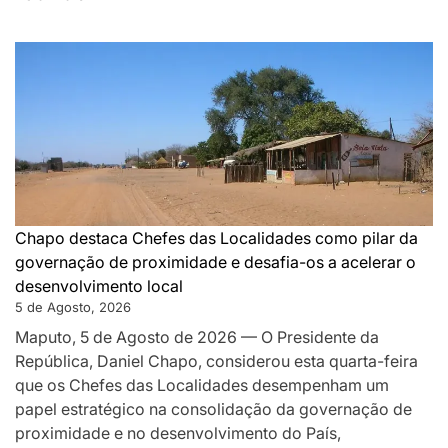
DA
MONTANHA
A
MAPUTO:
OS
BASTIDORES
DA
PAZ
QUE
SILENCIOU
Chapo destaca Chefes das Localidades como pilar da
AS
governação de proximidade e desafia-os a acelerar o
ARMAS
desenvolvimento local
EM
5 de Agosto, 2026
MOÇAMBIQUE
Maputo, 5 de Agosto de 2026 — O Presidente da
República, Daniel Chapo, considerou esta quarta-feira
que os Chefes das Localidades desempenham um
papel estratégico na consolidação da governação de
proximidade e no desenvolvimento do País,