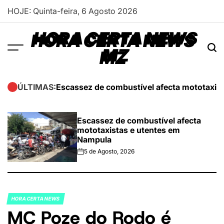
Skip
HOJE: Quinta-feira, 6 Agosto 2026
to
content
HORA CERTA NEWS
MZ
Escassez de combustível afecta mototaxis
ÚLTIMAS:
Escassez de combustível afecta
mototaxistas e utentes em
Nampula
5 de Agosto, 2026
on
HORA CERTA NEWS
POSTED
MC Poze do Rodo é
IN